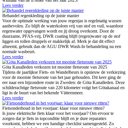
winnaar van de E-Bike van het Jaar 2025!
Lees verder
Behandel regenkleding op de juiste manier
Voor de optimale werking van jouw regenjas is regelmatig wassen
aanbevolen. Zo blijft de waterkolom vrij van stof en vuil, waardoor
regenwater opgevangen wordt en jij droog overkomt. Door de
duurzame, PFAS-vrij, DWR coating blijft (regen)water op de stof
liggen en rollen druppels er makkelijk af. Merk je dat dit effect
afneemt, gebruik dan de AGU DWR Wash-In behandeling na een
normale wasbeurt.
Lees verder
Göta Kanalleden verkozen tot mooiste fietsroute van 2025
Tijdens de jaarlijkse Fiets- en Wandelbeurs is opnieuw de verkiezing
voor de mooiste fietsroute van het jaar gehouden. Dit keer ging de
eer naar een bijzondere route in Zweden: de Göta Kanalleden. Deze
schilderachtige fietsroute van 220 kilometer volgt het Götakanaal en
ligt in de buurt van het bekende Vätternmeer.
Lees verder
Fietsonderhoud in het voorjaar: klaar voor nieuwe ritten?
Is jouw elektrische fiets klaar voor het voorjaar? Om ervoor te
zorgen dat je fiets in topconditie blijft en je dure reparaties
voorkomt, hebben we een handige checklist samengesteld. Zo