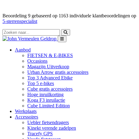
Beoordeling
9
gebaseerd op
1163
individuele klantbeoordelingen op
5-sterrenspecialist
Aanbod
FIETSEN & E-BIKES
Occasions
Magazijn Uitverkoop
Urban Arrow gratis accessoires
Top 3 Advanced Ebike
Top 5 e-bikes
Cube gratis accessoires
Hoge inruilkorting
Koga F3 inruilactie
Cube Limited Edition
Werkplaats
Accessoires
Uebler fietsendragers
Kinekt verende zadelpen
Tracefy GPS