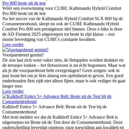
Wéér een overwinning voor CUBE: Kathmandu Hybrid Comfort
Pro 800 beste uit de test
Na het succes van de Kathmandu Hybrid Comfort SLX 800 bij de
Consumentenbond, sleept nu ook de CUBE Kathmandu Hybrid
Comfort Pro 800 een prestigieuze titel binnen. Deze e-bike is door
de AD Fietstest 2025 uitgeroepen tot beste in zijn klasse – een
mooie bevestiging van CUBE’s constante kwaliteit.
Lees verder
Voorjaarsbeurt gemist?
De zon laat zich weer vaker zien, de fietspaden worden drukker en
de terrasjes lonken – het fietsseizoen is nu écht begonnen. Maar wat
als je die voorjaarsbeurt hebt overgeslagen? Geen zorgen: ook in
juni loont het om je fiets alsnog een opfrisbeurt te geven. Een goed
onderhouden fiets rijdt niet alleen fijner, maar is ook veiliger én gaat
langer mee.
Lees verder
Kalkhoff Entice 5+ Advance Belt: Beste uit de Test bij de
Consumentenbond
Met trots melden we dat de Kalkhoff Entice 5+ Advance Belt is
uitgeroepen tot Beste uit de Test door de Consumentenbond. Deze
onderscheiding bevestigt opnieuw onze toewijding aan kwaliteit en