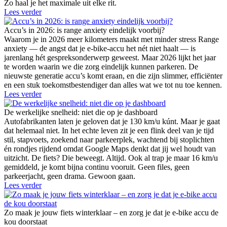
Zo haal je het maximale uit elke rit.
Lees verder
Accu’s in 2026: is range anxiety eindelijk voorbij?
Waarom je in 2026 meer kilometers maakt met minder stress Range
anxiety — de angst dat je e-bike-accu het nét niet haalt — is
jarenlang hét gespreksonderwerp geweest. Maar 2026 lijkt het jaar
te worden waarin we die zorg eindelijk kunnen parkeren. De
nieuwste generatie accu’s komt eraan, en die zijn slimmer, efficiënter
en een stuk toekomstbestendiger dan alles wat we tot nu toe kennen.
Lees verder
De werkelijke snelheid: niet die op je dashboard
Autofabrikanten laten je geloven dat je 130 km/u kúnt. Maar je gaat
dat helemaal niet. In het echte leven zit je een flink deel van je tijd
stil, stapvoets, zoekend naar parkeerplek, wachtend bij stoplichten
én rondjes rijdend omdat Google Maps denkt dat jij wel houdt van
uitzicht. De fiets? Die beweegt. Altijd. Ook al trap je maar 16 km/u
gemiddeld, je komt bijna continu vooruit. Geen files, geen
parkeerjacht, geen drama. Gewoon gaan.
Lees verder
Zo maak je jouw fiets winterklaar – en zorg je dat je e-bike accu de
kou doorstaat