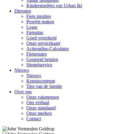
Vaude fietstassen
Kinderstoeltjes van Urban Iki
Diensten
Fiets inruilen
Proefrit maken
Lease
Fietsplan
Goed verzekerd
Onze servicekaart
Actieradius-Calculator
Fietsroutes
Gespreid betalen
Sleutelservice
Nieuws
Nieuws
Kenniscentrum
Tips van de familie
Over ons
Onze vakmensen
Ons verhaal
Onze standaard
Onze merken
Contact