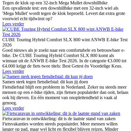
Tegen de klok op een 32-inch Mega Mullet downhillbike
Een opvallende test: een downhillbike met een 32-inch wiel als
'Mega Mullet' wordt tegen de klok beproefd. Levert dat extra grote
voorwiel echt tijdwinst op?
Lees verder
CUBE Touring Hybrid Comfort SLX 800 wint ANWB E-bike Test
2026
Goed nieuws als je zoekt naar een comfortabele en betrouwbare e-
bike. De CUBE Touring Hybrid Comfort SLX 800 komt als
winnaar uit de ANWB E-bike Test 2026. In de categorie €3.000 tot
€4.000 krijgt de fiets twee titels: Best Getest én Voordelige Keus.
Lees verder
Samen sterk tegen fietsdiefstal: dit kun jij doen
Fietsdiefstal blijft een probleem in Nederland. Zeker nu steeds meer
mensen op een e-bike rijden, zijn fietsen populairder dan ooit, helaas
ook bij dieven. En één moment van onoplettendheid is vaak al
genoeg.
Lees verder
Fietscaravan in ontwikkeling: dit is de laatste stand van zaken
Fietsvakanties worden steeds populairder. Meer mensen willen
langer op pad, maar wel licht en flexibel blijven reizen. Minder