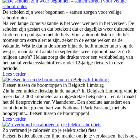
De scholen zijn weer begonnen – samen zorgen voor veilige
schoolroutes
Na een lange zomervakantie is het weer wennen in het verkeer. De
scholen zijn gestart en dat betekent dat er dagelijks weer duizenden
kinderen op pad gaan met de fiets. Voor automobilisten is dit hét
moment om extra alert te zijn, zeker in de eerste weken na de
vakantie. Wist je dat in de zomer bijna de helft minder auto’s op de
weg is, maar dat dit aantal in september weer oploopt naar zo’n 8
miljoen auto’s? Helaas zorgt die drukte voor een verdubbeling van
het aantal verkeersslachtoffers onder 12-jarige fietsers in deze
periode.
Lees verder
Fietsen tussen de boomtoppen in Belgisch Limburg
Zin in een unieke fietsdag in de natuur? In Belgisch Limburg vind je
meer dan 2.000 kilometer aan uitgestrekte fietspaden – en dat maakt
het dé fietsprovincie van Vlaanderen. Een absolute aanrader: een
tocht door het groene hart van Nationaal Park Bosland, met als
hoogtepunt... fietsen tussen de boomtoppen!
Lees verder
Zo verbrand je calorieën op je (elektrische) fiets
Fietsen is niet alleen een fijne manier om je te verplaatsen, het is ook