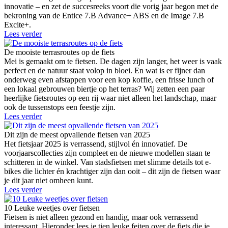
innovatie – en zet de succesreeks voort die vorig jaar begon met de
bekroning van de Entice 7.B Advance+ ABS en de Image 7.B
Excite+.
Lees verder
De mooiste terrasroutes op de fiets
Mei is gemaakt om te fietsen. De dagen zijn langer, het weer is vaak
perfect en de natuur staat volop in bloei. En wat is er fijner dan
onderweg even afstappen voor een kop koffie, een frisse lunch of
een lokaal gebrouwen biertje op het terras? Wij zetten een paar
heerlijke fietsroutes op een rij waar niet alleen het landschap, maar
ook de tussenstops een feestje zijn.
Lees verder
Dit zijn de meest opvallende fietsen van 2025
Het fietsjaar 2025 is verrassend, stijlvol én innovatief. De
voorjaarscollecties zijn compleet en de nieuwe modellen staan te
schitteren in de winkel. Van stadsfietsen met slimme details tot e-
bikes die lichter én krachtiger zijn dan ooit – dit zijn de fietsen waar
je dit jaar niet omheen kunt.
Lees verder
10 Leuke weetjes over fietsen
Fietsen is niet alleen gezond en handig, maar ook verrassend
interessant. Hieronder lees je tien leuke feiten over de fiets die je