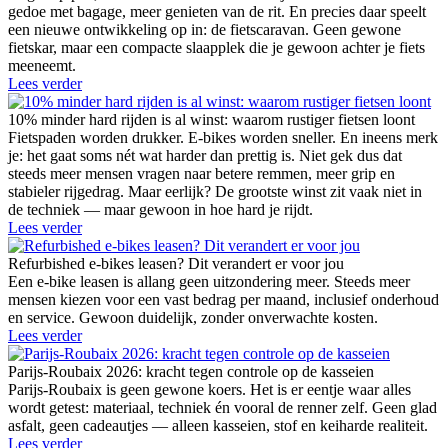
gedoe met bagage, meer genieten van de rit. En precies daar speelt
een nieuwe ontwikkeling op in: de fietscaravan. Geen gewone
fietskar, maar een compacte slaapplek die je gewoon achter je fiets
meeneemt.
Lees verder
10% minder hard rijden is al winst: waarom rustiger fietsen loont
Fietspaden worden drukker. E-bikes worden sneller. En ineens merk
je: het gaat soms nét wat harder dan prettig is. Niet gek dus dat
steeds meer mensen vragen naar betere remmen, meer grip en
stabieler rijgedrag. Maar eerlijk? De grootste winst zit vaak niet in
de techniek — maar gewoon in hoe hard je rijdt.
Lees verder
Refurbished e-bikes leasen? Dit verandert er voor jou
Een e-bike leasen is allang geen uitzondering meer. Steeds meer
mensen kiezen voor een vast bedrag per maand, inclusief onderhoud
en service. Gewoon duidelijk, zonder onverwachte kosten.
Lees verder
Parijs-Roubaix 2026: kracht tegen controle op de kasseien
Parijs-Roubaix is geen gewone koers. Het is er eentje waar alles
wordt getest: materiaal, techniek én vooral de renner zelf. Geen glad
asfalt, geen cadeautjes — alleen kasseien, stof en keiharde realiteit.
Lees verder