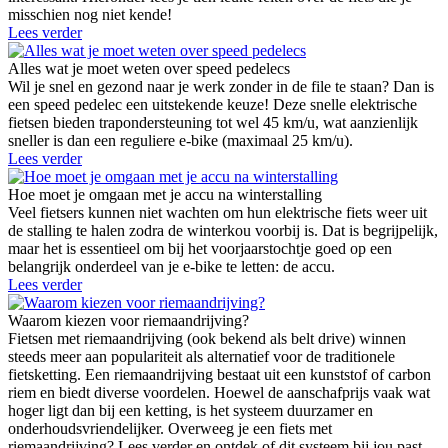
misschien nog niet kende!
Lees verder
Alles wat je moet weten over speed pedelecs
Wil je snel en gezond naar je werk zonder in de file te staan? Dan is
een speed pedelec een uitstekende keuze! Deze snelle elektrische
fietsen bieden trapondersteuning tot wel 45 km/u, wat aanzienlijk
sneller is dan een reguliere e-bike (maximaal 25 km/u).
Lees verder
Hoe moet je omgaan met je accu na winterstalling
Veel fietsers kunnen niet wachten om hun elektrische fiets weer uit
de stalling te halen zodra de winterkou voorbij is. Dat is begrijpelijk,
maar het is essentieel om bij het voorjaarstochtje goed op een
belangrijk onderdeel van je e-bike te letten: de accu.
Lees verder
Waarom kiezen voor riemaandrijving?
Fietsen met riemaandrijving (ook bekend als belt drive) winnen
steeds meer aan populariteit als alternatief voor de traditionele
fietsketting. Een riemaandrijving bestaat uit een kunststof of carbon
riem en biedt diverse voordelen. Hoewel de aanschafprijs vaak wat
hoger ligt dan bij een ketting, is het systeem duurzamer en
onderhoudsvriendelijker. Overweeg je een fiets met
riemaandrijving? Lees verder en ontdek of dit systeem bij jou past.