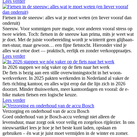
Lees verder
Fietsen in de sneeuw: alles wat je moet weten (en liever vooraf dan
onderuit)
Sneeuw. Voor sommigen pure magie, voor anderen vooral stress op
twee wielen. Toch: fietsen in de sneeuw kan prima, mits je weet wat
je doet. Met de juiste voorbereiding wordt je winterrit geen glijbaan-
met-stuur, maar gewoon… een fijne fietstocht. Hieronder vind je
alles wat ertoe doet — praktisch, eerlijk en zonder verkooppraatjes.
Lees verder
In 2026 stappen we nóg vaker op de fiets naar het werk
De fiets is bezig aan een stille overwinningstocht in het woon-
werkverkeer. In 2025 pakten werkenden in Nederland al vaker de
fiets richting kantoor, en alles wijst erop dat die lijn zich in 2026
doorzet. Minder thuiswerken, meer kantoordagen en vooral: de e-
bike maken fietsen een logische keuze.
Lees verder
Verzorging en onderhoud van de accu Bosch
Goed onderhoud van je Bosch-accu verlengt niet alleen de
levensduur, maar zorgt ook voor veilig en zorgeloos rijplezier. In ons
nieuwsartikel lees je hoe je het beste kunt laden, opslaan en
gebruiken – én wat je juist moet vermijden in de winter en zomer.