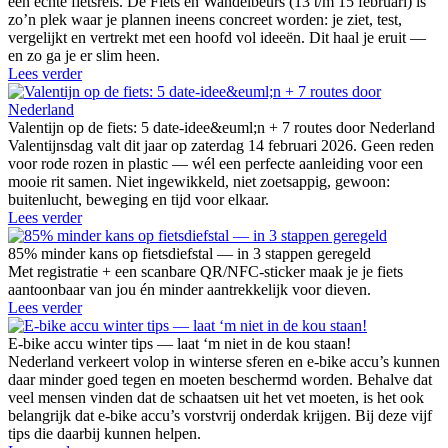
een echte fietsreis. De Fiets en Wandelbeurs (13 t/m 15 februari) is
zo’n plek waar je plannen ineens concreet worden: je ziet, test,
vergelijkt en vertrekt met een hoofd vol ideeën. Dit haal je eruit —
en zo ga je er slim heen.
Lees verder
Valentijn op de fiets: 5 date-idee&euml;n + 7 routes door Nederland
Valentijnsdag valt dit jaar op zaterdag 14 februari 2026. Geen reden
voor rode rozen in plastic — wél een perfecte aanleiding voor een
mooie rit samen. Niet ingewikkeld, niet zoetsappig, gewoon:
buitenlucht, beweging en tijd voor elkaar.
Lees verder
85% minder kans op fietsdiefstal — in 3 stappen geregeld
Met registratie + een scanbare QR/NFC-sticker maak je je fiets
aantoonbaar van jou én minder aantrekkelijk voor dieven.
Lees verder
E-bike accu winter tips — laat ‘m niet in de kou staan!
Nederland verkeert volop in winterse sferen en e-bike accu’s kunnen
daar minder goed tegen en moeten beschermd worden. Behalve dat
veel mensen vinden dat de schaatsen uit het vet moeten, is het ook
belangrijk dat e-bike accu’s vorstvrij onderdak krijgen. Bij deze vijf
tips die daarbij kunnen helpen.