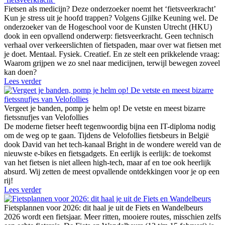
Fietsen als medicijn? Deze onderzoeker noemt het ‘fietsveerkracht’
Kun je stress uit je hoofd trappen? Volgens Gjilke Keuning wel. De
onderzoeker van de Hogeschool voor de Kunsten Utrecht (HKU)
dook in een opvallend onderwerp: fietsveerkracht. Geen technisch
verhaal over verkeerslichten of fietspaden, maar over wat fietsen met
je doet. Mentaal. Fysiek. Creatief. En ze stelt een prikkelende vraag:
Waarom grijpen we zo snel naar medicijnen, terwijl bewegen zoveel
kan doen?
Lees verder
Vergeet je banden, pomp je helm op! De vetste en meest bizarre
fietssnufjes van Velofollies
De moderne fietser heeft tegenwoordig bijna een IT-diploma nodig
om de weg op te gaan. Tijdens de Velofollies fietsbeurs in België
dook David van het tech-kanaal Bright in de wondere wereld van de
nieuwste e-bikes en fietsgadgets. En eerlijk is eerlijk: de toekomst
van het fietsen is niet alleen high-tech, maar af en toe ook heerlijk
absurd. Wij zetten de meest opvallende ontdekkingen voor je op een
rij!
Lees verder
Fietsplannen voor 2026: dit haal je uit de Fiets en Wandelbeurs
2026 wordt een fietsjaar. Meer ritten, mooiere routes, misschien zelfs