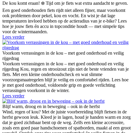
De kou komt eraan! ❄️ Tijd om je fiets wat extra aandacht te geven.
Een goed onderhouden fiets rijdt niet alleen fijner, maar voorkomt
ook problemen door pekel, kou en vocht. En wist je dat lage
temperaturen invloed hebben op de actieradius van je e-bike? Lees
hoe je jouw fiets én accu in topconditie houdt — met simpele tips
voor de wintermaanden.
Lees verder
Voorkom verrassingen in de kou – met goed onderhoud en veilig
rijgedrag
Voorkom verrassingen in de kou – met goed onderhoud en veilig
rijgedrag Kou, regen en strooizout zijn niet de beste vrienden van je
fiets. Met een kleine onderhoudscheck en wat slimme
voorzorgsmaatregelen blijf je veilig en comfortabel rijden. Lees hoe
je met goed onderhoud, voldoende grip en goede verlichting
verrassingen voorkomt in de winter.
Lees verder
Blijf warm, droog en in beweging – ook in de herfst
Wind, regen of kou? Met de juiste voorbereiding blijft fietsen in de
herfst gewoon leuk. Kleed je in lagen, houd je handen warm en zorg
dat je goed zichtbaar bent op de weg. Zelfs een kleine accessoire,
zoals een goed paar handschoenen of spatborden, maakt al een groot