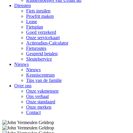
Kinderstoeltjes van Urban Iki
Diensten
Fiets inruilen
Proefrit maken
Lease
Fietsplan
Goed verzekerd
Onze servicekaart
Actieradius-Calculator
Fietsroutes
Gespreid betalen
Sleutelservice
Nieuws
Nieuws
Kenniscentrum
Tips van de familie
Over ons
Onze vakmensen
Ons verhaal
Onze standaard
Onze merken
Contact