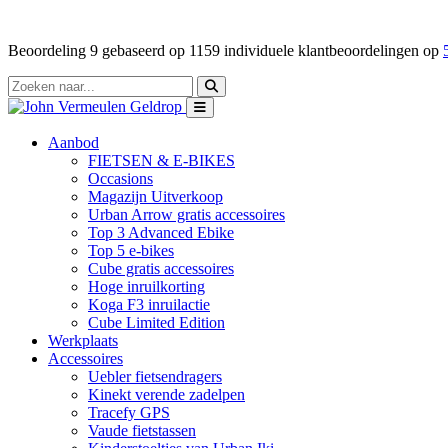
Beoordeling
9
gebaseerd op
1159
individuele klantbeoordelingen op
Aanbod
FIETSEN & E-BIKES
Occasions
Magazijn Uitverkoop
Urban Arrow gratis accessoires
Top 3 Advanced Ebike
Top 5 e-bikes
Cube gratis accessoires
Hoge inruilkorting
Koga F3 inruilactie
Cube Limited Edition
Werkplaats
Accessoires
Uebler fietsendragers
Kinekt verende zadelpen
Tracefy GPS
Vaude fietstassen