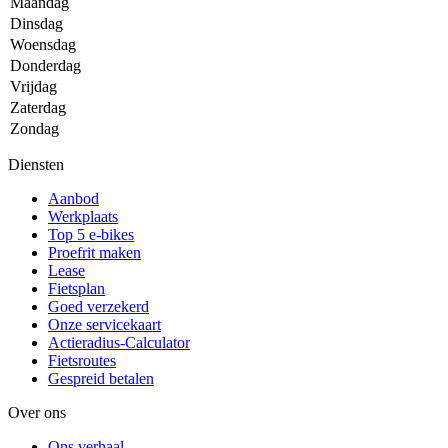
Maandag
Dinsdag
Woensdag
Donderdag
Vrijdag
Zaterdag
Zondag
Diensten
Aanbod
Werkplaats
Top 5 e-bikes
Proefrit maken
Lease
Fietsplan
Goed verzekerd
Onze servicekaart
Actieradius-Calculator
Fietsroutes
Gespreid betalen
Over ons
Ons verhaal