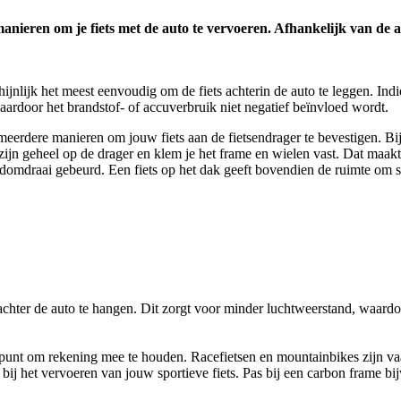
manieren om je fiets met de auto te vervoeren. Afhankelijk van de a
jnlijk het meest eenvoudig om de fiets achterin de auto te leggen. Indien
aardoor het brandstof- of accuverbruik niet negatief beïnvloed wordt.
 meerdere manieren om jouw fiets aan de fietsendrager te bevestigen. B
 zijn geheel op de drager en klem je het frame en wielen vast. Dat maakt 
domdraai gebeurd. Een fiets op het dak geeft bovendien de ruimte om spu
achter de auto te hangen. Dit zorgt voor minder luchtweerstand, waardoor
punt om rekening mee te houden. Racefietsen en mountainbikes zijn vaak
j het vervoeren van jouw sportieve fiets. Pas bij een carbon frame bi