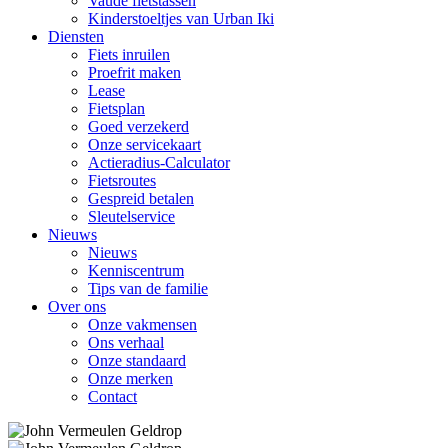
Vaude fietstassen
Kinderstoeltjes van Urban Iki
Diensten
Fiets inruilen
Proefrit maken
Lease
Fietsplan
Goed verzekerd
Onze servicekaart
Actieradius-Calculator
Fietsroutes
Gespreid betalen
Sleutelservice
Nieuws
Nieuws
Kenniscentrum
Tips van de familie
Over ons
Onze vakmensen
Ons verhaal
Onze standaard
Onze merken
Contact