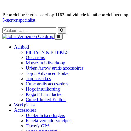
Beoordeling
9
gebaseerd op
1162
individuele klantbeoordelingen op
5-sterrenspecialist
Aanbod
FIETSEN & E-BIKES
Occasions
Magazijn Uitverkoop
Urban Arrow gratis accessoires
Top 3 Advanced Ebike
Top 5 e-bikes
Cube gratis accessoires
Hoge inruilkorting
Koga F3 inruilactie
Cube Limited Edition
Werkplaats
Accessoires
Uebler fietsendragers
Kinekt verende zadelpen
Tracefy GPS