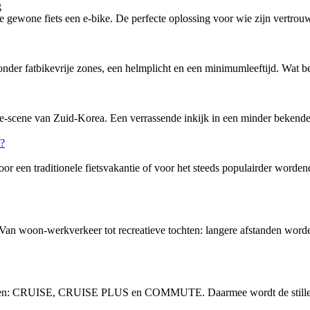
g
ewone fiets een e-bike. De perfecte oplossing voor wie zijn vertrouw
nder fatbikevrije zones, een helmplicht en een minimumleeftijd. Wat bete
-scene van Zuid-Korea. Een verrassende inkijk in een minder bekende f
or een traditionele fietsvakantie of voor het steeds populairder word
 Van woon-werkverkeer tot recreatieve tochten: langere afstanden word
vingen: CRUISE, CRUISE PLUS en COMMUTE. Daarmee wordt de stille, 