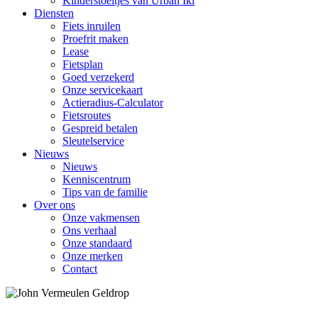
Kinderstoeltjes van Urban Iki
Diensten
Fiets inruilen
Proefrit maken
Lease
Fietsplan
Goed verzekerd
Onze servicekaart
Actieradius-Calculator
Fietsroutes
Gespreid betalen
Sleutelservice
Nieuws
Nieuws
Kenniscentrum
Tips van de familie
Over ons
Onze vakmensen
Ons verhaal
Onze standaard
Onze merken
Contact