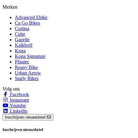
Merken
Advanced Ebike
Ca Go Bikes
Cortina
Cube
Gazelle
Kalkhoff
Koga
Koga Signature
Pfautec
Reany Bike
Urban Arrow
Starly Bikes
Volg ons
Facebook
Instagram
Youtube
Linkedin
Inschrijven nieuwsbrief
Inschrijven nieuwsbrief