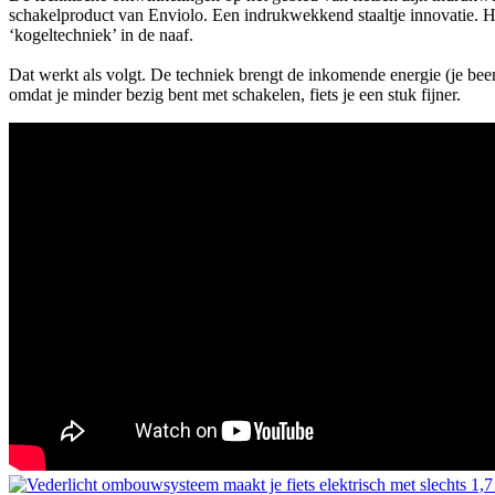
schakelproduct van Enviolo. Een indrukwekkend staaltje innovatie. H
‘kogeltechniek’ in de naaf.
Dat werkt als volgt. De techniek brengt de inkomende energie (je beenk
omdat je minder bezig bent met schakelen, fiets je een stuk fijner.