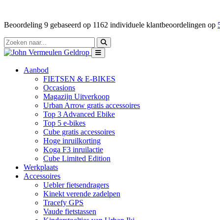
Beoordeling
9
gebaseerd op
1162
individuele klantbeoordelingen op
Aanbod
FIETSEN & E-BIKES
Occasions
Magazijn Uitverkoop
Urban Arrow gratis accessoires
Top 3 Advanced Ebike
Top 5 e-bikes
Cube gratis accessoires
Hoge inruilkorting
Koga F3 inruilactie
Cube Limited Edition
Werkplaats
Accessoires
Uebler fietsendragers
Kinekt verende zadelpen
Tracefy GPS
Vaude fietstassen