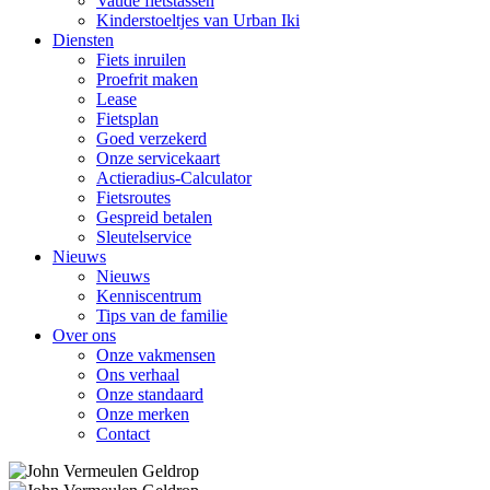
Vaude fietstassen
Kinderstoeltjes van Urban Iki
Diensten
Fiets inruilen
Proefrit maken
Lease
Fietsplan
Goed verzekerd
Onze servicekaart
Actieradius-Calculator
Fietsroutes
Gespreid betalen
Sleutelservice
Nieuws
Nieuws
Kenniscentrum
Tips van de familie
Over ons
Onze vakmensen
Ons verhaal
Onze standaard
Onze merken
Contact