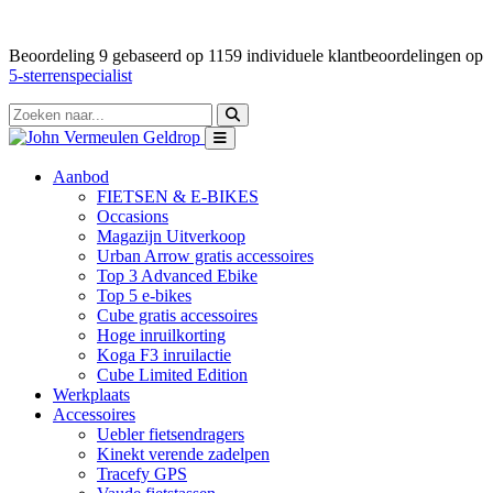
Beoordeling
9
gebaseerd op
1159
individuele klantbeoordelingen op
5-sterrenspecialist
Aanbod
FIETSEN & E-BIKES
Occasions
Magazijn Uitverkoop
Urban Arrow gratis accessoires
Top 3 Advanced Ebike
Top 5 e-bikes
Cube gratis accessoires
Hoge inruilkorting
Koga F3 inruilactie
Cube Limited Edition
Werkplaats
Accessoires
Uebler fietsendragers
Kinekt verende zadelpen
Tracefy GPS