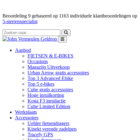
Beoordeling
9
gebaseerd op
1163
individuele klantbeoordelingen op
5-sterrenspecialist
Aanbod
FIETSEN & E-BIKES
Occasions
Magazijn Uitverkoop
Urban Arrow gratis accessoires
Top 3 Advanced Ebike
Top 5 e-bikes
Cube gratis accessoires
Hoge inruilkorting
Koga F3 inruilactie
Cube Limited Edition
Werkplaats
Accessoires
Uebler fietsendragers
Kinekt verende zadelpen
Tracefy GPS