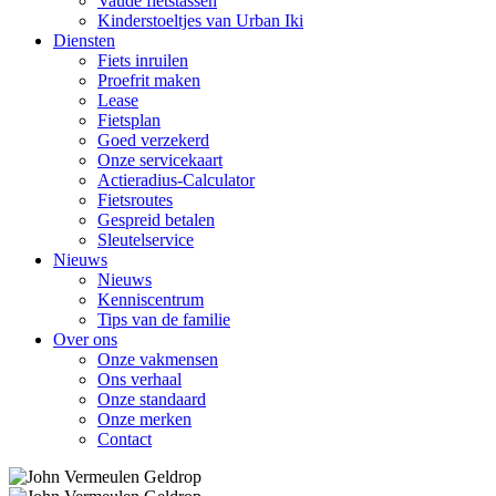
Vaude fietstassen
Kinderstoeltjes van Urban Iki
Diensten
Fiets inruilen
Proefrit maken
Lease
Fietsplan
Goed verzekerd
Onze servicekaart
Actieradius-Calculator
Fietsroutes
Gespreid betalen
Sleutelservice
Nieuws
Nieuws
Kenniscentrum
Tips van de familie
Over ons
Onze vakmensen
Ons verhaal
Onze standaard
Onze merken
Contact