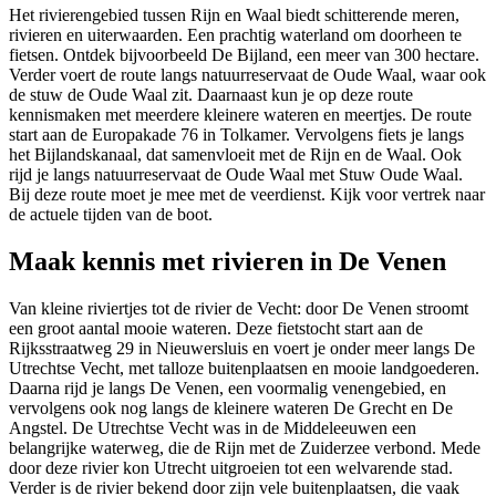
Het rivierengebied tussen Rijn en Waal biedt schitterende meren,
rivieren en uiterwaarden. Een prachtig waterland om doorheen te
fietsen. Ontdek bijvoorbeeld De Bijland, een meer van 300 hectare.
Verder voert de route langs natuurreservaat de Oude Waal, waar ook
de stuw de Oude Waal zit. Daarnaast kun je op deze route
kennismaken met meerdere kleinere wateren en meertjes. De route
start aan de Europakade 76 in Tolkamer. Vervolgens fiets je langs
het Bijlandskanaal, dat samenvloeit met de Rijn en de Waal. Ook
rijd je langs natuurreservaat de Oude Waal met Stuw Oude Waal.
Bij deze route moet je mee met de veerdienst. Kijk voor vertrek naar
de actuele tijden van de boot.
Maak kennis met rivieren in De Venen
Van kleine riviertjes tot de rivier de Vecht: door De Venen stroomt
een groot aantal mooie wateren. Deze fietstocht start aan de
Rijksstraatweg 29 in Nieuwersluis en voert je onder meer langs De
Utrechtse Vecht, met talloze buitenplaatsen en mooie landgoederen.
Daarna rijd je langs De Venen, een voormalig venengebied, en
vervolgens ook nog langs de kleinere wateren De Grecht en De
Angstel. De Utrechtse Vecht was in de Middeleeuwen een
belangrijke waterweg, die de Rijn met de Zuiderzee verbond. Mede
door deze rivier kon Utrecht uitgroeien tot een welvarende stad.
Verder is de rivier bekend door zijn vele buitenplaatsen, die vaak