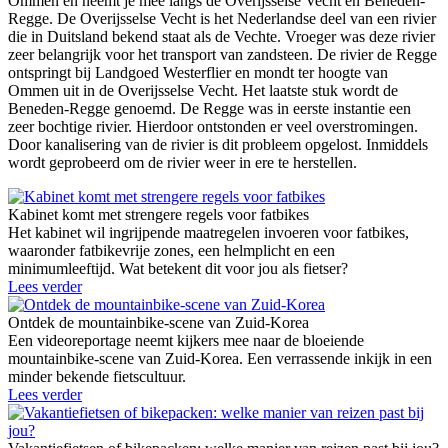
Ommen en neemt je mee langs de Overijsselse Vecht en Beneden-
Regge. De Overijsselse Vecht is het Nederlandse deel van een rivier
die in Duitsland bekend staat als de Vechte. Vroeger was deze rivier
zeer belangrijk voor het transport van zandsteen. De rivier de Regge
ontspringt bij Landgoed Westerflier en mondt ter hoogte van
Ommen uit in de Overijsselse Vecht. Het laatste stuk wordt de
Beneden-Regge genoemd. De Regge was in eerste instantie een
zeer bochtige rivier. Hierdoor ontstonden er veel overstromingen.
Door kanalisering van de rivier is dit probleem opgelost. Inmiddels
wordt geprobeerd om de rivier weer in ere te herstellen.
Kabinet komt met strengere regels voor fatbikes
Het kabinet wil ingrijpende maatregelen invoeren voor fatbikes,
waaronder fatbikevrije zones, een helmplicht en een
minimumleeftijd. Wat betekent dit voor jou als fietser?
Lees verder
Ontdek de mountainbike-scene van Zuid-Korea
Een videoreportage neemt kijkers mee naar de bloeiende
mountainbike-scene van Zuid-Korea. Een verrassende inkijk in een
minder bekende fietscultuur.
Lees verder