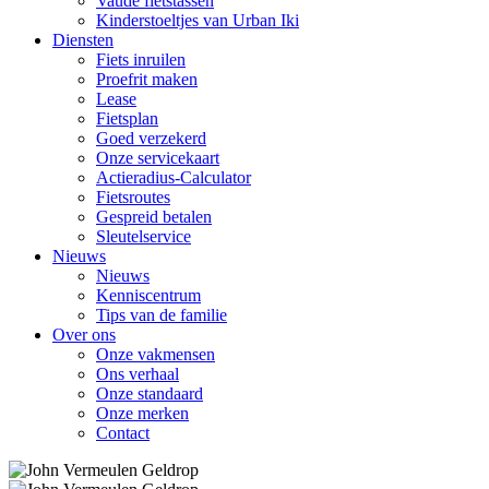
Vaude fietstassen
Kinderstoeltjes van Urban Iki
Diensten
Fiets inruilen
Proefrit maken
Lease
Fietsplan
Goed verzekerd
Onze servicekaart
Actieradius-Calculator
Fietsroutes
Gespreid betalen
Sleutelservice
Nieuws
Nieuws
Kenniscentrum
Tips van de familie
Over ons
Onze vakmensen
Ons verhaal
Onze standaard
Onze merken
Contact