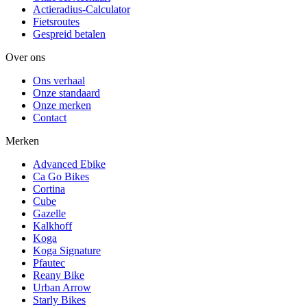
Actieradius-Calculator
Fietsroutes
Gespreid betalen
Over ons
Ons verhaal
Onze standaard
Onze merken
Contact
Merken
Advanced Ebike
Ca Go Bikes
Cortina
Cube
Gazelle
Kalkhoff
Koga
Koga Signature
Pfautec
Reany Bike
Urban Arrow
Starly Bikes