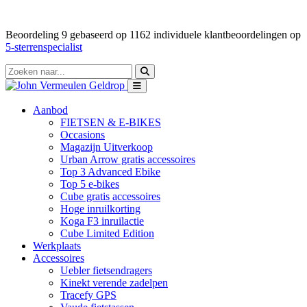
Beoordeling
9
gebaseerd op
1162
individuele klantbeoordelingen op
5-sterrenspecialist
Aanbod
FIETSEN & E-BIKES
Occasions
Magazijn Uitverkoop
Urban Arrow gratis accessoires
Top 3 Advanced Ebike
Top 5 e-bikes
Cube gratis accessoires
Hoge inruilkorting
Koga F3 inruilactie
Cube Limited Edition
Werkplaats
Accessoires
Uebler fietsendragers
Kinekt verende zadelpen
Tracefy GPS