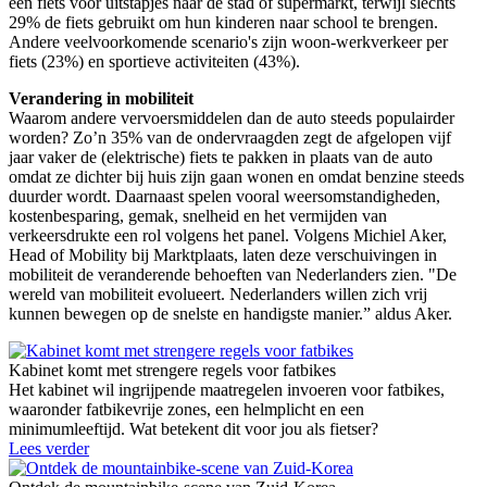
een fiets voor uitstapjes naar de stad of supermarkt, terwijl slechts
29% de fiets gebruikt om hun kinderen naar school te brengen.
Andere veelvoorkomende scenario's zijn woon-werkverkeer per
fiets (23%) en sportieve activiteiten (43%).
Verandering in mobiliteit
Waarom andere vervoersmiddelen dan de auto steeds populairder
worden? Zo’n 35% van de ondervraagden zegt de afgelopen vijf
jaar vaker de (elektrische) fiets te pakken in plaats van de auto
omdat ze dichter bij huis zijn gaan wonen en omdat benzine steeds
duurder wordt. Daarnaast spelen vooral weersomstandigheden,
kostenbesparing, gemak, snelheid en het vermijden van
verkeersdrukte een rol volgens het panel. Volgens Michiel Aker,
Head of Mobility bij Marktplaats, laten deze verschuivingen in
mobiliteit de veranderende behoeften van Nederlanders zien. "De
wereld van mobiliteit evolueert. Nederlanders willen zich vrij
kunnen bewegen op de snelste en handigste manier.” aldus Aker.
Kabinet komt met strengere regels voor fatbikes
Het kabinet wil ingrijpende maatregelen invoeren voor fatbikes,
waaronder fatbikevrije zones, een helmplicht en een
minimumleeftijd. Wat betekent dit voor jou als fietser?
Lees verder