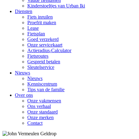
Vaude fietstassen
Kinderstoeltjes van Urban Iki
Diensten
Fiets inruilen
Proefrit maken
Lease
Fietsplan
Goed verzekerd
Onze servicekaart
Actieradius-Calculator
Fietsroutes
Gespreid betalen
Sleutelservice
Nieuws
Nieuws
Kenniscentrum
Tips van de familie
Over ons
Onze vakmensen
Ons verhaal
Onze standaard
Onze merken
Contact