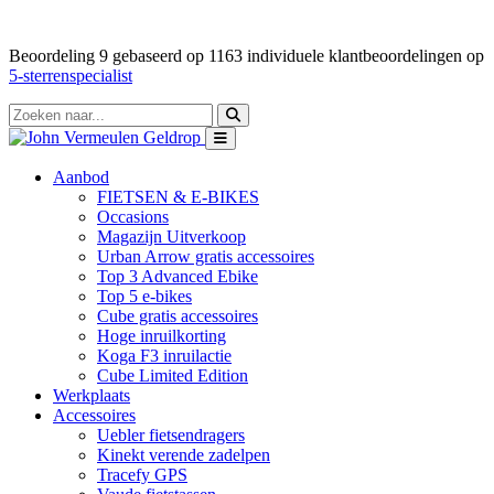
Beoordeling
9
gebaseerd op
1163
individuele klantbeoordelingen op
5-sterrenspecialist
Aanbod
FIETSEN & E-BIKES
Occasions
Magazijn Uitverkoop
Urban Arrow gratis accessoires
Top 3 Advanced Ebike
Top 5 e-bikes
Cube gratis accessoires
Hoge inruilkorting
Koga F3 inruilactie
Cube Limited Edition
Werkplaats
Accessoires
Uebler fietsendragers
Kinekt verende zadelpen
Tracefy GPS