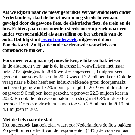
Als we kijken naar de meest gebruikte vervoersmiddelen onder
Nederlanders, staat de benzineauto nog steeds bovenaan,
gevolgd door de gewone fiets, de elektrische fiets, de trein en de
bus. Echter, gaan consumenten steeds meer op zoek naar een
ander vervoersmiddel als aanvulling op het gebruik van de
auto. Dat blijkt uit
recent onderzoek
, uitgevoerd door
Panelwizard. Zo lijkt de oude vertrouwde vouwfiets een
comeback te maken.
Fors meer vraag naar (e)vouwfietsen, e-bike en bakfietsen
In de afgelopen vier jaar is de interesse in vouwfietsen met maar
liefst 71% gestegen. In 2019 werd er ongeveer 1,8 miljoen keer
gezocht naar vouwfietsen. In 2023 was dit 3,2 miljoen keer. Ook de
vraag naar e-bikes heeft een indrukwekkende groei doorgemaakt,
met een stijging van 132% in vier jaar tijd. In 2019 werd de e-bike
ongeveer 9,6 miljoen keer gezocht, tegenover 22,3 miljoen keer in
2023. En ook de interesse in bakfietsen steeg met 63% in dezelfde
periode. De zoekopdrachten namen toe van 2,5 miljoen in 2019 tot
4,1 miljoen in 2023.
Met de fiets naar de stad
Het onderzoek laat ook zien waarvoor Nederlanders de fiets pakken.
Zo geeft bijna de helft van de respondenten (44%) de voorkeur aan