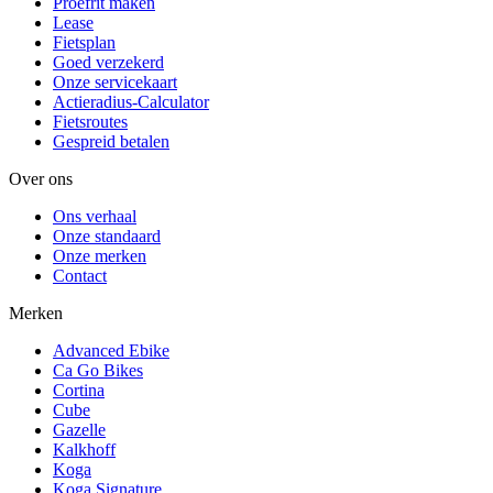
Proefrit maken
Lease
Fietsplan
Goed verzekerd
Onze servicekaart
Actieradius-Calculator
Fietsroutes
Gespreid betalen
Over ons
Ons verhaal
Onze standaard
Onze merken
Contact
Merken
Advanced Ebike
Ca Go Bikes
Cortina
Cube
Gazelle
Kalkhoff
Koga
Koga Signature