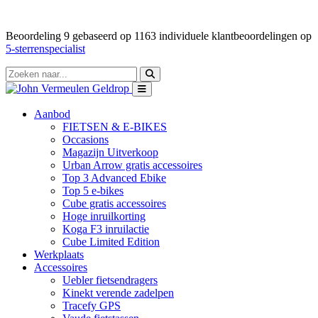
Beoordeling
9
gebaseerd op
1163
individuele klantbeoordelingen op
5-sterrenspecialist
Aanbod
FIETSEN & E-BIKES
Occasions
Magazijn Uitverkoop
Urban Arrow gratis accessoires
Top 3 Advanced Ebike
Top 5 e-bikes
Cube gratis accessoires
Hoge inruilkorting
Koga F3 inruilactie
Cube Limited Edition
Werkplaats
Accessoires
Uebler fietsendragers
Kinekt verende zadelpen
Tracefy GPS