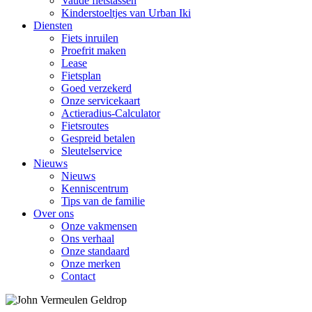
Vaude fietstassen
Kinderstoeltjes van Urban Iki
Diensten
Fiets inruilen
Proefrit maken
Lease
Fietsplan
Goed verzekerd
Onze servicekaart
Actieradius-Calculator
Fietsroutes
Gespreid betalen
Sleutelservice
Nieuws
Nieuws
Kenniscentrum
Tips van de familie
Over ons
Onze vakmensen
Ons verhaal
Onze standaard
Onze merken
Contact