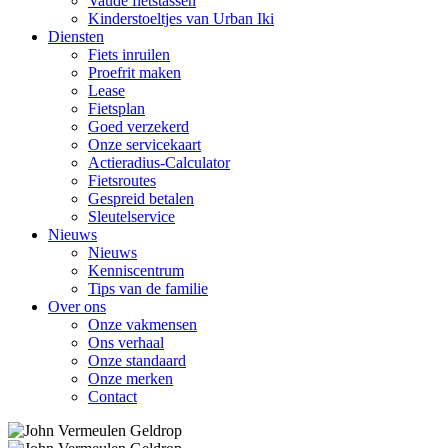
Vaude fietstassen
Kinderstoeltjes van Urban Iki
Diensten
Fiets inruilen
Proefrit maken
Lease
Fietsplan
Goed verzekerd
Onze servicekaart
Actieradius-Calculator
Fietsroutes
Gespreid betalen
Sleutelservice
Nieuws
Nieuws
Kenniscentrum
Tips van de familie
Over ons
Onze vakmensen
Ons verhaal
Onze standaard
Onze merken
Contact