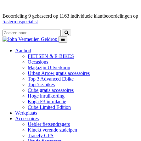
Beoordeling
9
gebaseerd op
1163
individuele klantbeoordelingen op
5-sterrenspecialist
Aanbod
FIETSEN & E-BIKES
Occasions
Magazijn Uitverkoop
Urban Arrow gratis accessoires
Top 3 Advanced Ebike
Top 5 e-bikes
Cube gratis accessoires
Hoge inruilkorting
Koga F3 inruilactie
Cube Limited Edition
Werkplaats
Accessoires
Uebler fietsendragers
Kinekt verende zadelpen
Tracefy GPS