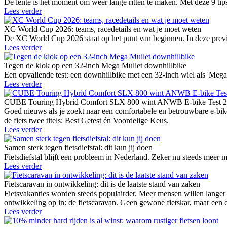
De lente is hét moment om weer lange ritten te maken. Met deze 9 tips
Lees verder
XC World Cup 2026: teams, racedetails en wat je moet weten
De XC World Cup 2026 staat op het punt van beginnen. In deze previe
Lees verder
Tegen de klok op een 32-inch Mega Mullet downhillbike
Een opvallende test: een downhillbike met een 32-inch wiel als 'Mega 
Lees verder
CUBE Touring Hybrid Comfort SLX 800 wint ANWB E-bike Test 
Goed nieuws als je zoekt naar een comfortabele en betrouwbare e-b
de fiets twee titels: Best Getest én Voordelige Keus.
Lees verder
Samen sterk tegen fietsdiefstal: dit kun jij doen
Fietsdiefstal blijft een probleem in Nederland. Zeker nu steeds meer 
Lees verder
Fietscaravan in ontwikkeling: dit is de laatste stand van zaken
Fietsvakanties worden steeds populairder. Meer mensen willen langer o
ontwikkeling op in: de fietscaravan. Geen gewone fietskar, maar een 
Lees verder