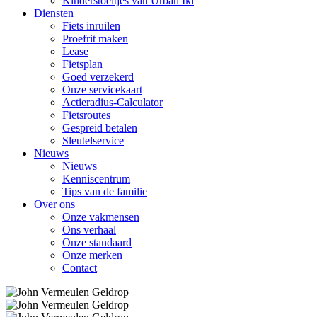
Kinderstoeltjes van Urban Iki
Diensten
Fiets inruilen
Proefrit maken
Lease
Fietsplan
Goed verzekerd
Onze servicekaart
Actieradius-Calculator
Fietsroutes
Gespreid betalen
Sleutelservice
Nieuws
Nieuws
Kenniscentrum
Tips van de familie
Over ons
Onze vakmensen
Ons verhaal
Onze standaard
Onze merken
Contact