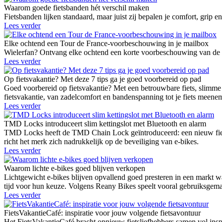
Waarom goede fietsbanden hét verschil maken
Fietsbanden lijken standaard, maar juist zij bepalen je comfort, grip
Lees verder
Elke ochtend een Tour de France-voorbeschouwing in je mailbox
Wielerfan? Ontvang elke ochtend een korte voorbeschouwing van de Tou
Lees verder
Op fietsvakantie? Met deze 7 tips ga je goed voorbereid op pad
Goed voorbereid op fietsvakantie? Met een betrouwbare fiets, slimme b
fietsvakantie, van zadelcomfort en bandenspanning tot je fiets meenem
Lees verder
TMD Locks introduceert slim kettingslot met Bluetooth en alarm
TMD Locks heeft de TMD Chain Lock geïntroduceerd: een nieuw fiets
richt het merk zich nadrukkelijk op de beveiliging van e-bikes.
Lees verder
Waarom lichte e-bikes goed blijven verkopen
Lichtgewicht e-bikes blijven opvallend goed presteren in een markt 
tijd voor hun keuze. Volgens Reany Bikes speelt vooral gebruiksgemak
Lees verder
FietsVakantieCafé: inspiratie voor jouw volgende fietsavontuur
Het FietsVakantieCafé bracht opnieuw fietsliefhebbers samen vol inspi