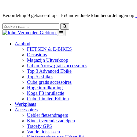
Beoordeling
9
gebaseerd op
1163
individuele klantbeoordelingen op
Aanbod
FIETSEN & E-BIKES
Occasions
Magazijn Uitverkoop
Urban Arrow gratis accessoires
Top 3 Advanced Ebike
Top 5 e-bikes
Cube gratis accessoires
Hoge inruilkorting
Koga F3 inruilactie
Cube Limited Edition
Werkplaats
Accessoires
Uebler fietsendragers
Kinekt verende zadelpen
Tracefy GPS
Vaude fietstassen