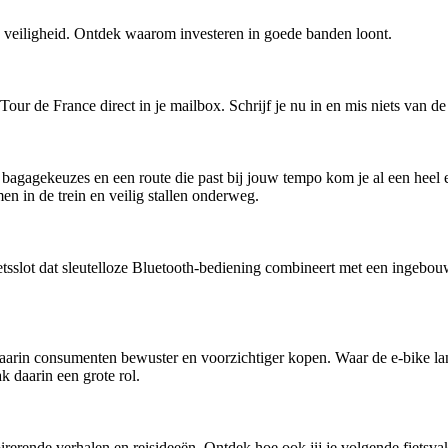
 en veiligheid. Ontdek waarom investeren in goede banden loont.
r de France direct in je mailbox. Schrijf je nu in en mis niets van de
agagekeuzes en een route die past bij jouw tempo kom je al een heel ei
en in de trein en veilig stallen onderweg.
slot dat sleutelloze Bluetooth-bediening combineert met een ingebou
waarin consumenten bewuster en voorzichtiger kopen. Waar de e-bike la
 daarin een grote rol.
rerende verhalen en reisideeën. Ontdek hoe ook jij je volgende fietsva