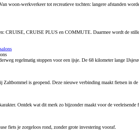
 Van woon-werkverkeer tot recreatieve tochten: langere afstanden word
vingen: CRUISE, CRUISE PLUS en COMMUTE. Daarmee wordt de stille, 
lons
rweg regelmatig stoppen voor een ijsje. De 68 kilometer lange IJsjesro
bij Zaltbommel is geopend. Deze nieuwe verbinding maakt fietsen in de 
arakter. Ontdek wat dit merk zo bijzonder maakt voor de veeleisende fi
ease fiets je zorgeloos rond, zonder grote investering vooraf.