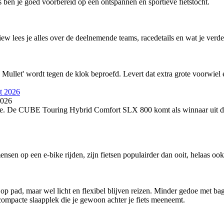
 ben je goed voorbereid op een ontspannen en sportieve fietstocht.
w lees je alles over de deelnemende teams, racedetails en wat je verd
Mullet' wordt tegen de klok beproefd. Levert dat extra grote voorwiel 
2026
ike. De CUBE Touring Hybrid Comfort SLX 800 komt als winnaar uit de
mensen op een e-bike rijden, zijn fietsen populairder dan ooit, helaas 
p pad, maar wel licht en flexibel blijven reizen. Minder gedoe met bag
compacte slaapplek die je gewoon achter je fiets meeneemt.