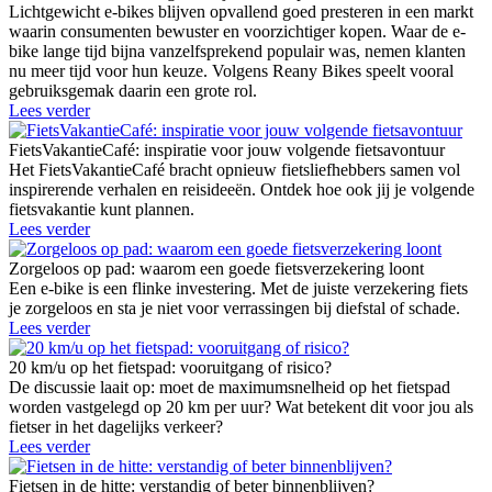
Lichtgewicht e-bikes blijven opvallend goed presteren in een markt
waarin consumenten bewuster en voorzichtiger kopen. Waar de e-
bike lange tijd bijna vanzelfsprekend populair was, nemen klanten
nu meer tijd voor hun keuze. Volgens Reany Bikes speelt vooral
gebruiksgemak daarin een grote rol.
Lees verder
FietsVakantieCafé: inspiratie voor jouw volgende fietsavontuur
Het FietsVakantieCafé bracht opnieuw fietsliefhebbers samen vol
inspirerende verhalen en reisideeën. Ontdek hoe ook jij je volgende
fietsvakantie kunt plannen.
Lees verder
Zorgeloos op pad: waarom een goede fietsverzekering loont
Een e-bike is een flinke investering. Met de juiste verzekering fiets
je zorgeloos en sta je niet voor verrassingen bij diefstal of schade.
Lees verder
20 km/u op het fietspad: vooruitgang of risico?
De discussie laait op: moet de maximumsnelheid op het fietspad
worden vastgelegd op 20 km per uur? Wat betekent dit voor jou als
fietser in het dagelijks verkeer?
Lees verder
Fietsen in de hitte: verstandig of beter binnenblijven?