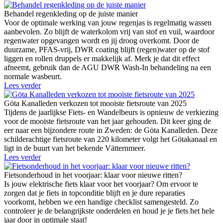
Behandel regenkleding op de juiste manier
Voor de optimale werking van jouw regenjas is regelmatig wassen
aanbevolen. Zo blijft de waterkolom vrij van stof en vuil, waardoor
regenwater opgevangen wordt en jij droog overkomt. Door de
duurzame, PFAS-vrij, DWR coating blijft (regen)water op de stof
liggen en rollen druppels er makkelijk af. Merk je dat dit effect
afneemt, gebruik dan de AGU DWR Wash-In behandeling na een
normale wasbeurt.
Lees verder
Göta Kanalleden verkozen tot mooiste fietsroute van 2025
Tijdens de jaarlijkse Fiets- en Wandelbeurs is opnieuw de verkiezing
voor de mooiste fietsroute van het jaar gehouden. Dit keer ging de
eer naar een bijzondere route in Zweden: de Göta Kanalleden. Deze
schilderachtige fietsroute van 220 kilometer volgt het Götakanaal en
ligt in de buurt van het bekende Vätternmeer.
Lees verder
Fietsonderhoud in het voorjaar: klaar voor nieuwe ritten?
Is jouw elektrische fiets klaar voor het voorjaar? Om ervoor te
zorgen dat je fiets in topconditie blijft en je dure reparaties
voorkomt, hebben we een handige checklist samengesteld. Zo
controleer je de belangrijkste onderdelen en houd je je fiets het hele
jaar door in optimale staat!