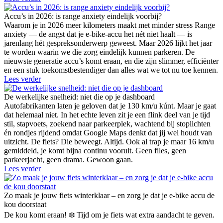
Accu’s in 2026: is range anxiety eindelijk voorbij?
Waarom je in 2026 meer kilometers maakt met minder stress Range
anxiety — de angst dat je e-bike-accu het nét niet haalt — is
jarenlang hét gespreksonderwerp geweest. Maar 2026 lijkt het jaar
te worden waarin we die zorg eindelijk kunnen parkeren. De
nieuwste generatie accu’s komt eraan, en die zijn slimmer, efficiënter
en een stuk toekomstbestendiger dan alles wat we tot nu toe kennen.
Lees verder
De werkelijke snelheid: niet die op je dashboard
Autofabrikanten laten je geloven dat je 130 km/u kúnt. Maar je gaat
dat helemaal niet. In het echte leven zit je een flink deel van je tijd
stil, stapvoets, zoekend naar parkeerplek, wachtend bij stoplichten
én rondjes rijdend omdat Google Maps denkt dat jij wel houdt van
uitzicht. De fiets? Die beweegt. Altijd. Ook al trap je maar 16 km/u
gemiddeld, je komt bijna continu vooruit. Geen files, geen
parkeerjacht, geen drama. Gewoon gaan.
Lees verder
Zo maak je jouw fiets winterklaar – en zorg je dat je e-bike accu de
kou doorstaat
De kou komt eraan! ❄️ Tijd om je fiets wat extra aandacht te geven.