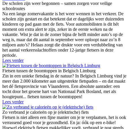
De scholen zijn weer begonnen – samen zorgen voor veilige
schoolroutes
Na een lange zomervakantie is het weer wennen in het verkeer. De
scholen zijn gestart en dat betekent dat er dagelijks weer duizenden
kinderen op pad gaan met de fiets. Voor automobilisten is dit hét
moment om extra alert te zijn, zeker in de eerste weken na de
vakantie. Wist je dat in de zomer bijna de helft minder auto’s op de
weg is, maar dat dit aantal in september weer oploopt naar zo’n 8
miljoen auto’s? Helaas zorgt die drukte voor een verdubbeling van
het aantal verkeersslachtoffers onder 12-jarige fietsers in deze
periode.
Lees verder
Fietsen tussen de boomtoppen in Belgisch Limburg
Zin in een unieke fietsdag in de natuur? In Belgisch Limburg vind je
meer dan 2.000 kilometer aan uitgestrekte fietspaden – en dat maakt
het dé fietsprovincie van Vlaanderen. Een absolute aanrader: een
tocht door het groene hart van Nationaal Park Bosland, met als
hoogtepunt... fietsen tussen de boomtoppen!
Lees verder
Zo verbrand je calorieën op je (elektrische) fiets
Fietsen is niet alleen een fijne manier om je te verplaatsen, het is ook
verrassend goed voor je gezondheid. En ja: óók op een e-bike!
Hoewel elektrisch fietsen makkelijker voelt, verbrand je nog steeds