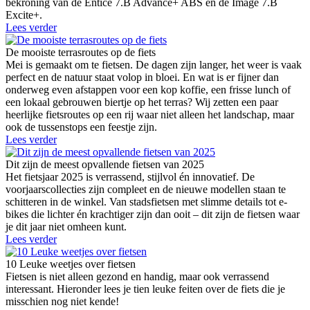
bekroning van de Entice 7.B Advance+ ABS en de Image 7.B
Excite+.
Lees verder
De mooiste terrasroutes op de fiets
Mei is gemaakt om te fietsen. De dagen zijn langer, het weer is vaak
perfect en de natuur staat volop in bloei. En wat is er fijner dan
onderweg even afstappen voor een kop koffie, een frisse lunch of
een lokaal gebrouwen biertje op het terras? Wij zetten een paar
heerlijke fietsroutes op een rij waar niet alleen het landschap, maar
ook de tussenstops een feestje zijn.
Lees verder
Dit zijn de meest opvallende fietsen van 2025
Het fietsjaar 2025 is verrassend, stijlvol én innovatief. De
voorjaarscollecties zijn compleet en de nieuwe modellen staan te
schitteren in de winkel. Van stadsfietsen met slimme details tot e-
bikes die lichter én krachtiger zijn dan ooit – dit zijn de fietsen waar
je dit jaar niet omheen kunt.
Lees verder
10 Leuke weetjes over fietsen
Fietsen is niet alleen gezond en handig, maar ook verrassend
interessant. Hieronder lees je tien leuke feiten over de fiets die je
misschien nog niet kende!