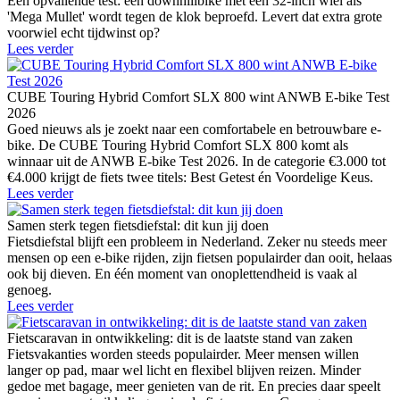
Een opvallende test: een downhillbike met een 32-inch wiel als
'Mega Mullet' wordt tegen de klok beproefd. Levert dat extra grote
voorwiel echt tijdwinst op?
Lees verder
CUBE Touring Hybrid Comfort SLX 800 wint ANWB E-bike Test
2026
Goed nieuws als je zoekt naar een comfortabele en betrouwbare e-
bike. De CUBE Touring Hybrid Comfort SLX 800 komt als
winnaar uit de ANWB E-bike Test 2026. In de categorie €3.000 tot
€4.000 krijgt de fiets twee titels: Best Getest én Voordelige Keus.
Lees verder
Samen sterk tegen fietsdiefstal: dit kun jij doen
Fietsdiefstal blijft een probleem in Nederland. Zeker nu steeds meer
mensen op een e-bike rijden, zijn fietsen populairder dan ooit, helaas
ook bij dieven. En één moment van onoplettendheid is vaak al
genoeg.
Lees verder
Fietscaravan in ontwikkeling: dit is de laatste stand van zaken
Fietsvakanties worden steeds populairder. Meer mensen willen
langer op pad, maar wel licht en flexibel blijven reizen. Minder
gedoe met bagage, meer genieten van de rit. En precies daar speelt