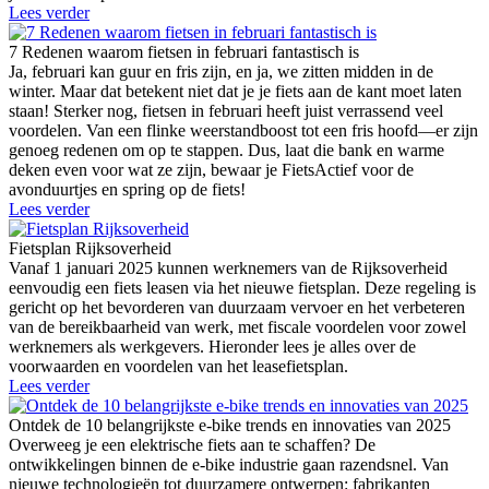
Lees verder
7 Redenen waarom fietsen in februari fantastisch is
Ja, februari kan guur en fris zijn, en ja, we zitten midden in de
winter. Maar dat betekent niet dat je je fiets aan de kant moet laten
staan! Sterker nog, fietsen in februari heeft juist verrassend veel
voordelen. Van een flinke weerstandboost tot een fris hoofd—er zijn
genoeg redenen om op te stappen. Dus, laat die bank en warme
deken even voor wat ze zijn, bewaar je FietsActief voor de
avonduurtjes en spring op de fiets!
Lees verder
Fietsplan Rijksoverheid
Vanaf 1 januari 2025 kunnen werknemers van de Rijksoverheid
eenvoudig een fiets leasen via het nieuwe fietsplan. Deze regeling is
gericht op het bevorderen van duurzaam vervoer en het verbeteren
van de bereikbaarheid van werk, met fiscale voordelen voor zowel
werknemers als werkgevers. Hieronder lees je alles over de
voorwaarden en voordelen van het leasefietsplan.
Lees verder
Ontdek de 10 belangrijkste e-bike trends en innovaties van 2025
Overweeg je een elektrische fiets aan te schaffen? De
ontwikkelingen binnen de e-bike industrie gaan razendsnel. Van
nieuwe technologieën tot duurzamere ontwerpen: fabrikanten