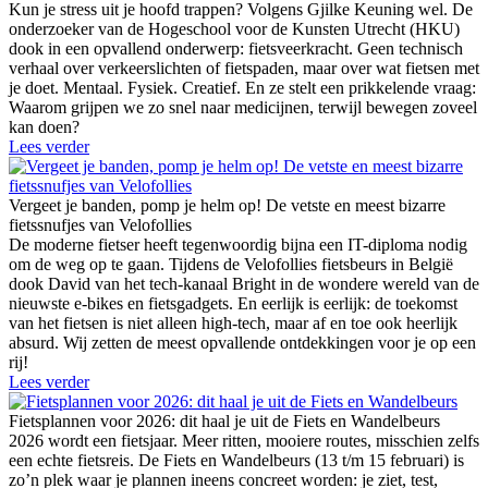
Kun je stress uit je hoofd trappen? Volgens Gjilke Keuning wel. De
onderzoeker van de Hogeschool voor de Kunsten Utrecht (HKU)
dook in een opvallend onderwerp: fietsveerkracht. Geen technisch
verhaal over verkeerslichten of fietspaden, maar over wat fietsen met
je doet. Mentaal. Fysiek. Creatief. En ze stelt een prikkelende vraag:
Waarom grijpen we zo snel naar medicijnen, terwijl bewegen zoveel
kan doen?
Lees verder
Vergeet je banden, pomp je helm op! De vetste en meest bizarre
fietssnufjes van Velofollies
De moderne fietser heeft tegenwoordig bijna een IT-diploma nodig
om de weg op te gaan. Tijdens de Velofollies fietsbeurs in België
dook David van het tech-kanaal Bright in de wondere wereld van de
nieuwste e-bikes en fietsgadgets. En eerlijk is eerlijk: de toekomst
van het fietsen is niet alleen high-tech, maar af en toe ook heerlijk
absurd. Wij zetten de meest opvallende ontdekkingen voor je op een
rij!
Lees verder
Fietsplannen voor 2026: dit haal je uit de Fiets en Wandelbeurs
2026 wordt een fietsjaar. Meer ritten, mooiere routes, misschien zelfs
een echte fietsreis. De Fiets en Wandelbeurs (13 t/m 15 februari) is
zo’n plek waar je plannen ineens concreet worden: je ziet, test,