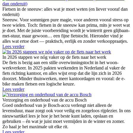
Fietsen in de sneeuw: alles wat je moet weten (en liever vooraf dan
onderuit)
Sneeuw. Voor sommigen pure magie, voor anderen vooral stress op
twee wielen. Toch: fietsen in de sneeuw kan prima, mits je weet wat
je doet. Met de juiste voorbereiding wordt je winterrit geen glijbaan-
met-stuur, maar gewoon… een fijne fietstocht. Hieronder vind je
alles wat ertoe doet — praktisch, eerlijk en zonder verkooppraatjes.
Lees verder
In 2026 stappen we nóg vaker op de fiets naar het werk
De fiets is bezig aan een stille overwinningstocht in het woon-
werkverkeer. In 2025 pakten werkenden in Nederland al vaker de
fiets richting kantoor, en alles wijst erop dat die lijn zich in 2026
doorzet. Minder thuiswerken, meer kantoordagen en vooral: de e-
bike maken fietsen een logische keuze.
Lees verder
Verzorging en onderhoud van de accu Bosch
Goed onderhoud van je Bosch-accu verlengt niet alleen de
levensduur, maar zorgt ook voor veilig en zorgeloos rijplezier. In ons
nieuwsartikel lees je hoe je het beste kunt laden, opslaan en
gebruiken – én wat je juist moet vermijden in de winter en zomer.
Zo haal je het maximale uit elke rit.
Lees verder