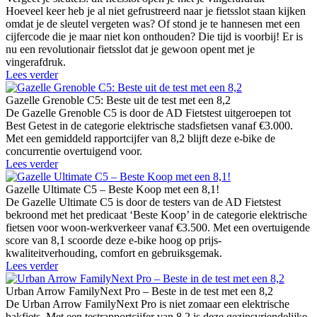
Hoeveel keer heb je al niet gefrustreerd naar je fietsslot staan kijken
omdat je de sleutel vergeten was? Of stond je te hannesen met een
cijfercode die je maar niet kon onthouden? Die tijd is voorbij! Er is
nu een revolutionair fietsslot dat je gewoon opent met je
vingerafdruk.
Lees verder
Gazelle Grenoble C5: Beste uit de test met een 8,2
De Gazelle Grenoble C5 is door de AD Fietstest uitgeroepen tot
Best Getest in de categorie elektrische stadsfietsen vanaf €3.000.
Met een gemiddeld rapportcijfer van 8,2 blijft deze e-bike de
concurrentie overtuigend voor.
Lees verder
Gazelle Ultimate C5 – Beste Koop met een 8,1!
De Gazelle Ultimate C5 is door de testers van de AD Fietstest
bekroond met het predicaat ‘Beste Koop’ in de categorie elektrische
fietsen voor woon-werkverkeer vanaf €3.500. Met een overtuigende
score van 8,1 scoorde deze e-bike hoog op prijs-
kwaliteitverhouding, comfort en gebruiksgemak.
Lees verder
Urban Arrow FamilyNext Pro – Beste in de test met een 8,2
De Urban Arrow FamilyNext Pro is niet zomaar een elektrische
bakfiets. Met een testrapportcijfer van 8,2 is deze gezinsvriendelijke