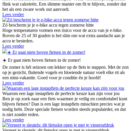
flink wat calorieën. Een slimme manier om fit te blijven, zonder dat
het als een zware work out aanvoelt.
Lees verder
Zó bescherm je je e-bike accu tegen zomerse hitte
Hoge temperaturen vormen een risico voor de accu van je e-bike.
Boven de 25 of 30 graden is het slim om wat extra aandacht aan je
accu te besteden.
Lees verder
☀️ Er gaat niets boven fietsen in de zomer!
De zomer is hét seizoen om lekker op de fiets te stappen. Met de zon
op je gezicht, fluitende vogels en bloeiende natuur voelt elke rit als
een mini-vakantie. Goed voor je conditie én je hoofd!
Lees verder
Waarom een lage instapfiets de perfecte keuze kan zijn voor jou
Ben je op zoek naar een fiets waarmee je veilig en comfortabel kunt
blijven fietsen? Dan is een lage instapfiets misschien precies wat je
nodig hebt. Deze speciale fietsen worden steeds populairder, en dat
is niet zonder reden.
Lees verder
Vergeet je sleutels: dit fietsslot open je met je vingerafdruk