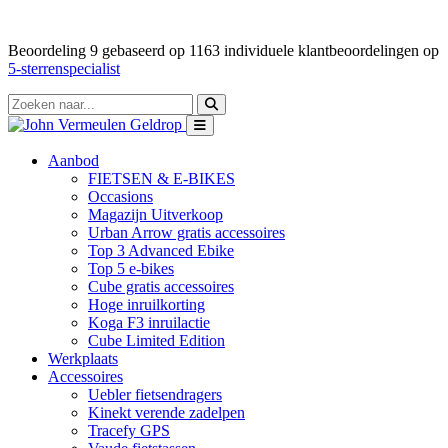
Beoordeling
9
gebaseerd op
1163
individuele klantbeoordelingen op
5-sterrenspecialist
Aanbod
FIETSEN & E-BIKES
Occasions
Magazijn Uitverkoop
Urban Arrow gratis accessoires
Top 3 Advanced Ebike
Top 5 e-bikes
Cube gratis accessoires
Hoge inruilkorting
Koga F3 inruilactie
Cube Limited Edition
Werkplaats
Accessoires
Uebler fietsendragers
Kinekt verende zadelpen
Tracefy GPS