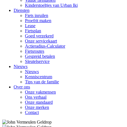
Vaude fietstassen
Kinderstoeltjes van Urban Iki
Diensten
Fiets inruilen
Proefrit maken
Lease
Fietsplan
Goed verzekerd
Onze servicekaart
Actieradius-Calculator
Fietsroutes
Gespreid betalen
Sleutelservice
Nieuws
Nieuws
Kenniscentrum
Tips van de familie
Over ons
Onze vakmensen
Ons verhaal
Onze standaard
Onze merken
Contact