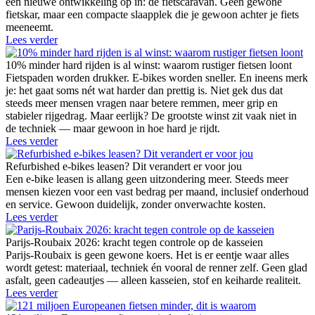
een nieuwe ontwikkeling op in: de fietscaravan. Geen gewone
fietskar, maar een compacte slaapplek die je gewoon achter je fiets
meeneemt.
Lees verder
10% minder hard rijden is al winst: waarom rustiger fietsen loont
Fietspaden worden drukker. E-bikes worden sneller. En ineens merk
je: het gaat soms nét wat harder dan prettig is. Niet gek dus dat
steeds meer mensen vragen naar betere remmen, meer grip en
stabieler rijgedrag. Maar eerlijk? De grootste winst zit vaak niet in
de techniek — maar gewoon in hoe hard je rijdt.
Lees verder
Refurbished e-bikes leasen? Dit verandert er voor jou
Een e-bike leasen is allang geen uitzondering meer. Steeds meer
mensen kiezen voor een vast bedrag per maand, inclusief onderhoud
en service. Gewoon duidelijk, zonder onverwachte kosten.
Lees verder
Parijs-Roubaix 2026: kracht tegen controle op de kasseien
Parijs-Roubaix is geen gewone koers. Het is er eentje waar alles
wordt getest: materiaal, techniek én vooral de renner zelf. Geen glad
asfalt, geen cadeautjes — alleen kasseien, stof en keiharde realiteit.
Lees verder