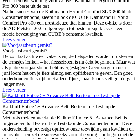
Wéér een overwinning voor CUBE: Kathmandu Hybrid Comfort
Pro 800 beste uit de test
Na het succes van de Kathmandu Hybrid Comfort SLX 800 bij de
Consumentenbond, sleept nu ook de CUBE Kathmandu Hybrid
Comfort Pro 800 een prestigieuze titel binnen. Deze e-bike is door
de AD Fietstest 2025 uitgeroepen tot beste in zijn klasse – een
mooie bevestiging van CUBE’s constante kwaliteit.
Lees verder
Voorjaarsbeurt gemist?
De zon laat zich weer vaker zien, de fietspaden worden drukker en
de terrasjes lonken – het fietsseizoen is nu écht begonnen. Maar wat
als je die voorjaarsbeurt hebt overgeslagen? Geen zorgen: ook in
juni loont het om je fiets alsnog een opfrisbeurt te geven. Een goed
onderhouden fiets rijdt niet alleen fijner, maar is ook veiliger én gaat
langer mee.
Lees verder
Kalkhoff Entice 5+ Advance Belt: Beste uit de Test bij de
Consumentenbond
Met trots melden we dat de Kalkhoff Entice 5+ Advance Belt is
uitgeroepen tot Beste uit de Test door de Consumentenbond. Deze
onderscheiding bevestigt opnieuw onze toewijding aan kwaliteit en
innovatie – en zet de succesreeks voort die vorig jaar begon met de