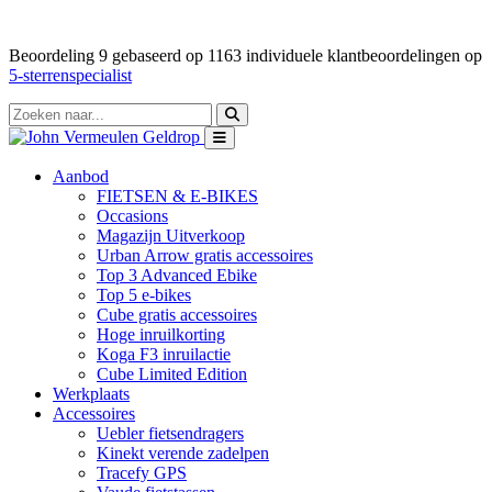
Beoordeling
9
gebaseerd op
1163
individuele klantbeoordelingen op
5-sterrenspecialist
Aanbod
FIETSEN & E-BIKES
Occasions
Magazijn Uitverkoop
Urban Arrow gratis accessoires
Top 3 Advanced Ebike
Top 5 e-bikes
Cube gratis accessoires
Hoge inruilkorting
Koga F3 inruilactie
Cube Limited Edition
Werkplaats
Accessoires
Uebler fietsendragers
Kinekt verende zadelpen
Tracefy GPS