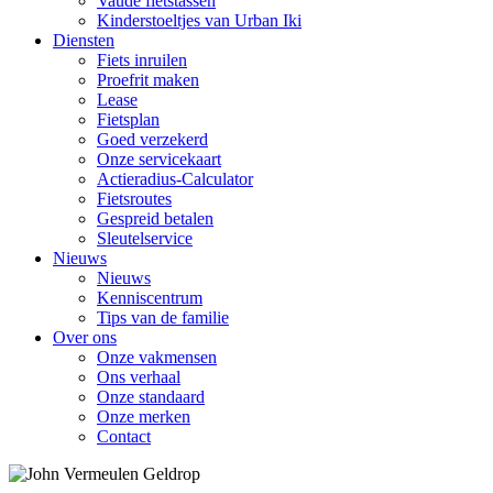
Vaude fietstassen
Kinderstoeltjes van Urban Iki
Diensten
Fiets inruilen
Proefrit maken
Lease
Fietsplan
Goed verzekerd
Onze servicekaart
Actieradius-Calculator
Fietsroutes
Gespreid betalen
Sleutelservice
Nieuws
Nieuws
Kenniscentrum
Tips van de familie
Over ons
Onze vakmensen
Ons verhaal
Onze standaard
Onze merken
Contact