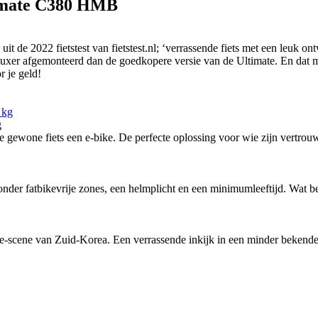
timate C380 HMB
uit de 2022 fietstest van fietstest.nl; ‘verrassende fiets met een leuk o
luxer afgemonteerd dan de goedkopere versie van de Ultimate. En dat m
r je geld!
g
ewone fiets een e-bike. De perfecte oplossing voor wie zijn vertrouw
nder fatbikevrije zones, een helmplicht en een minimumleeftijd. Wat bete
-scene van Zuid-Korea. Een verrassende inkijk in een minder bekende f