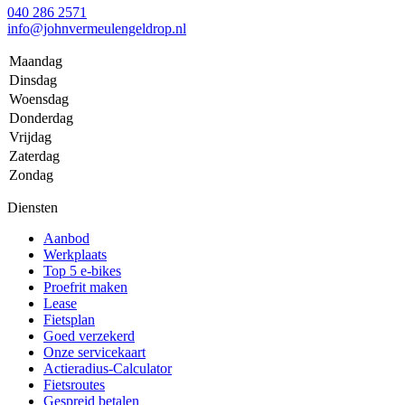
040 286 2571
info@johnvermeulengeldrop.nl
Maandag
Dinsdag
Woensdag
Donderdag
Vrijdag
Zaterdag
Zondag
Diensten
Aanbod
Werkplaats
Top 5 e-bikes
Proefrit maken
Lease
Fietsplan
Goed verzekerd
Onze servicekaart
Actieradius-Calculator
Fietsroutes
Gespreid betalen