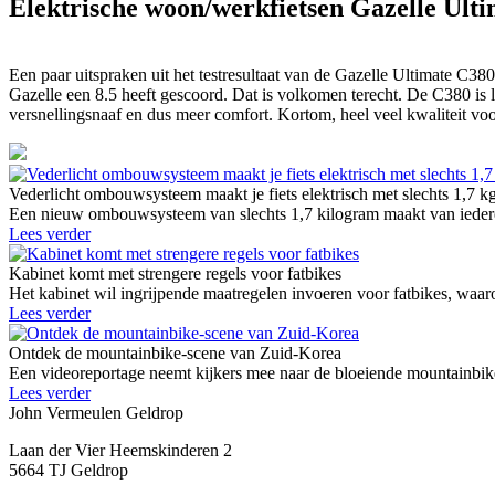
Elektrische woon/werkfietsen Gazelle Ul
Een paar uitspraken uit het testresultaat van de Gazelle Ultimate C380 
Gazelle een 8.5 heeft gescoord. Dat is volkomen terecht. De C380 is 
versnellingsnaaf en dus meer comfort. Kortom, heel veel kwaliteit voo
Vederlicht ombouwsysteem maakt je fiets elektrisch met slechts 1,7 k
Een nieuw ombouwsysteem van slechts 1,7 kilogram maakt van iedere g
Lees verder
Kabinet komt met strengere regels voor fatbikes
Het kabinet wil ingrijpende maatregelen invoeren voor fatbikes, waaro
Lees verder
Ontdek de mountainbike-scene van Zuid-Korea
Een videoreportage neemt kijkers mee naar de bloeiende mountainbike
Lees verder
John Vermeulen Geldrop
Laan der Vier Heemskinderen 2
5664 TJ Geldrop