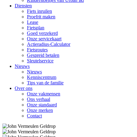
Kinderstoeltjes van Urban Iki
Diensten
Fiets inruilen
Proefrit maken
Lease
Fietsplan
Goed verzekerd
Onze servicekaart
Actieradius-Calculator
Fietsroutes
Gespreid betalen
Sleutelservice
Nieuws
Nieuws
Kenniscentrum
Tips van de familie
Over ons
Onze vakmensen
Ons verhaal
Onze standaard
Onze merken
Contact