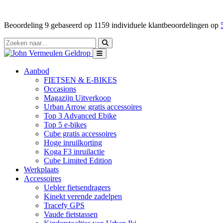
Beoordeling
9
gebaseerd op
1159
individuele klantbeoordelingen op
Aanbod
FIETSEN & E-BIKES
Occasions
Magazijn Uitverkoop
Urban Arrow gratis accessoires
Top 3 Advanced Ebike
Top 5 e-bikes
Cube gratis accessoires
Hoge inruilkorting
Koga F3 inruilactie
Cube Limited Edition
Werkplaats
Accessoires
Uebler fietsendragers
Kinekt verende zadelpen
Tracefy GPS
Vaude fietstassen