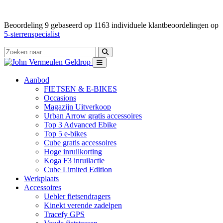
Beoordeling
9
gebaseerd op
1163
individuele klantbeoordelingen op
5-sterrenspecialist
Aanbod
FIETSEN & E-BIKES
Occasions
Magazijn Uitverkoop
Urban Arrow gratis accessoires
Top 3 Advanced Ebike
Top 5 e-bikes
Cube gratis accessoires
Hoge inruilkorting
Koga F3 inruilactie
Cube Limited Edition
Werkplaats
Accessoires
Uebler fietsendragers
Kinekt verende zadelpen
Tracefy GPS