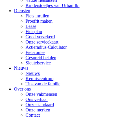
Vaude fietstassen
Kinderstoeltjes van Urban Iki
Diensten
Fiets inruilen
Proefrit maken
Lease
Fietsplan
Goed verzekerd
Onze servicekaart
Actieradius-Calculator
Fietsroutes
Gespreid betalen
Sleutelservice
Nieuws
Nieuws
Kenniscentrum
Tips van de familie
Over ons
Onze vakmensen
Ons verhaal
Onze standaard
Onze merken
Contact