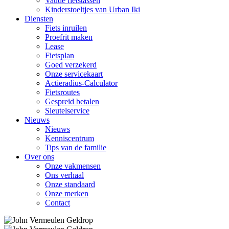
Vaude fietstassen
Kinderstoeltjes van Urban Iki
Diensten
Fiets inruilen
Proefrit maken
Lease
Fietsplan
Goed verzekerd
Onze servicekaart
Actieradius-Calculator
Fietsroutes
Gespreid betalen
Sleutelservice
Nieuws
Nieuws
Kenniscentrum
Tips van de familie
Over ons
Onze vakmensen
Ons verhaal
Onze standaard
Onze merken
Contact