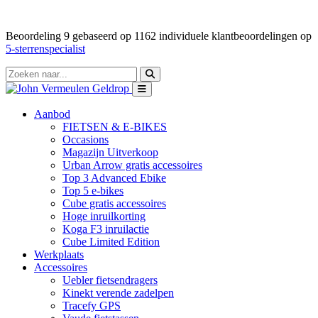
Beoordeling
9
gebaseerd op
1162
individuele klantbeoordelingen op
5-sterrenspecialist
Aanbod
FIETSEN & E-BIKES
Occasions
Magazijn Uitverkoop
Urban Arrow gratis accessoires
Top 3 Advanced Ebike
Top 5 e-bikes
Cube gratis accessoires
Hoge inruilkorting
Koga F3 inruilactie
Cube Limited Edition
Werkplaats
Accessoires
Uebler fietsendragers
Kinekt verende zadelpen
Tracefy GPS