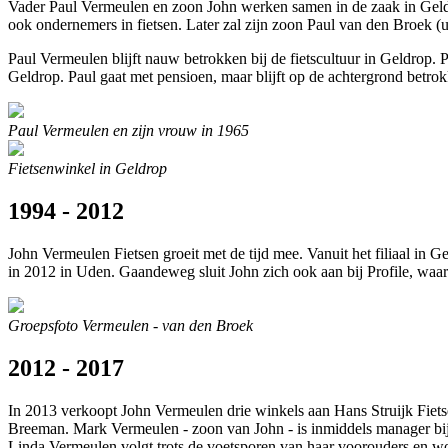
Vader Paul Vermeulen en zoon John werken samen in de zaak in Geldro
ook ondernemers in fietsen. Later zal zijn zoon Paul van den Broek (u
Paul Vermeulen blijft nauw betrokken bij de fietscultuur in Geldrop
Geldrop. Paul gaat met pensioen, maar blijft op de achtergrond betro
Paul Vermeulen en zijn vrouw in 1965
Fietsenwinkel in Geldrop
1994 - 2012
John Vermeulen Fietsen groeit met de tijd mee. Vanuit het filiaal in
in 2012 in Uden. Gaandeweg sluit John zich ook aan bij Profile, waar 
Groepsfoto Vermeulen - van den Broek
2012 - 2017
In 2013 verkoopt John Vermeulen drie winkels aan Hans Struijk Fietsen
Breeman. Mark Vermeulen - zoon van John - is inmiddels manager bi
Linda Vermeulen volgt trots de voetsporen van haar voorouders en w