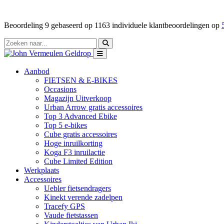
Beoordeling
9
gebaseerd op
1163
individuele klantbeoordelingen op
Aanbod
FIETSEN & E-BIKES
Occasions
Magazijn Uitverkoop
Urban Arrow gratis accessoires
Top 3 Advanced Ebike
Top 5 e-bikes
Cube gratis accessoires
Hoge inruilkorting
Koga F3 inruilactie
Cube Limited Edition
Werkplaats
Accessoires
Uebler fietsendragers
Kinekt verende zadelpen
Tracefy GPS
Vaude fietstassen