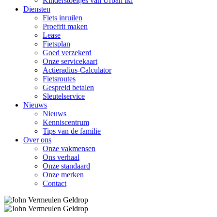
Kinderstoeltjes van Urban Iki
Diensten
Fiets inruilen
Proefrit maken
Lease
Fietsplan
Goed verzekerd
Onze servicekaart
Actieradius-Calculator
Fietsroutes
Gespreid betalen
Sleutelservice
Nieuws
Nieuws
Kenniscentrum
Tips van de familie
Over ons
Onze vakmensen
Ons verhaal
Onze standaard
Onze merken
Contact