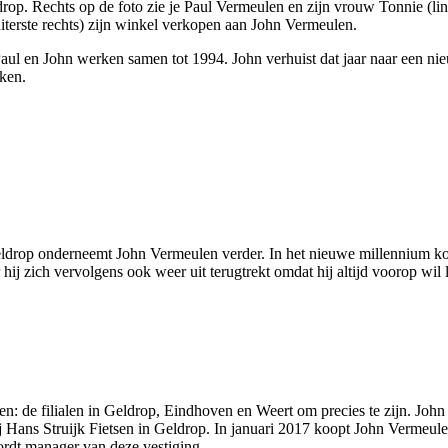
p. Rechts op de foto zie je Paul Vermeulen en zijn vrouw Tonnie (link
iterste rechts) zijn winkel verkopen aan John Vermeulen.
. Paul en John werken samen tot 1994. John verhuist dat jaar naar ee
kken.
 Geldrop onderneemt John Vermeulen verder. In het nieuwe millennium ko
hij zich vervolgens ook weer uit terugtrekt omdat hij altijd voorop wil 
: de filialen in Geldrop, Eindhoven en Weert om precies te zijn. John f
j Hans Struijk Fietsen in Geldrop. In januari 2017 koopt John Verme
ordt manager van deze vestiging.