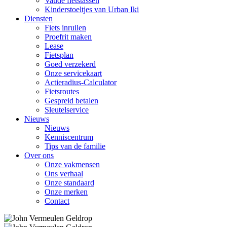
Vaude fietstassen
Kinderstoeltjes van Urban Iki
Diensten
Fiets inruilen
Proefrit maken
Lease
Fietsplan
Goed verzekerd
Onze servicekaart
Actieradius-Calculator
Fietsroutes
Gespreid betalen
Sleutelservice
Nieuws
Nieuws
Kenniscentrum
Tips van de familie
Over ons
Onze vakmensen
Ons verhaal
Onze standaard
Onze merken
Contact