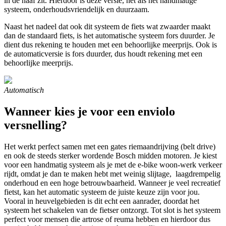
in de naaf zit. Hierdoor is deze versie, net als het handmatige
systeem, onderhoudsvriendelijk en duurzaam.
Naast het nadeel dat ook dit systeem de fiets wat zwaarder maakt
dan de standaard fiets, is het automatische systeem fors duurder. Je
dient dus rekening te houden met een behoorlijke meerprijs. Ook is
de automaticversie is fors duurder, dus houdt rekening met een
behoorlijke meerprijs.
Automatisch
Wanneer kies je voor een enviolo
versnelling?
Het werkt perfect samen met een gates riemaandrijving (belt drive)
en ook de steeds sterker wordende Bosch midden motoren. Je kiest
voor een handmatig systeem als je met de e-bike woon-werk verkeer
rijdt, omdat je dan te maken hebt met weinig slijtage, laagdrempelig
onderhoud en een hoge betrouwbaarheid. Wanneer je veel recreatief
fietst, kan het automatic systeem de juiste keuze zijn voor jou.
Vooral in heuvelgebieden is dit echt een aanrader, doordat het
systeem het schakelen van de fietser ontzorgt. Tot slot is het systeem
perfect voor mensen die artrose of reuma hebben en hierdoor dus