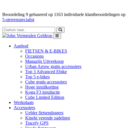
Beoordeling
9
gebaseerd op
1163
individuele klantbeoordelingen op
5-sterrenspecialist
Aanbod
FIETSEN & E-BIKES
Occasions
Magazijn Uitverkoop
Urban Arrow gratis accessoires
Top 3 Advanced Ebike
Top 5 e-bikes
Cube gratis accessoires
Hoge inruilkorting
Koga F3 inruilactie
Cube Limited Edition
Werkplaats
Accessoires
Uebler fietsendragers
Kinekt verende zadelpen
Tracefy GPS