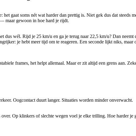
 het gaat soms nét wat harder dan prettig is. Niet gek dus dat steeds 
k — maar gewoon in hoe hard je rijdt.
het dus wél. Rijd je 25 km/u en ga je terug naar 22,5 km/u? Dan neemt 
grijker: je hebt meer tijd om te reageren. Een seconde lijkt niks, maar op
le frames, het helpt allemaal. Maar er zit altijd een grens aan. Zeker o
 verkeer. Oogcontact duurt langer. Situaties worden minder onverwacht.
ver. Op klinkers of slechte wegen voel je elke trilling. Hoe harder je g