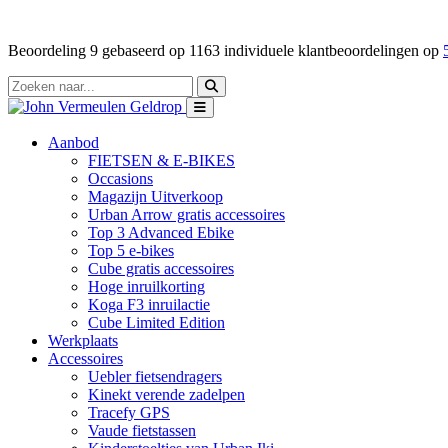
Beoordeling
9
gebaseerd op
1163
individuele klantbeoordelingen op
Aanbod
FIETSEN & E-BIKES
Occasions
Magazijn Uitverkoop
Urban Arrow gratis accessoires
Top 3 Advanced Ebike
Top 5 e-bikes
Cube gratis accessoires
Hoge inruilkorting
Koga F3 inruilactie
Cube Limited Edition
Werkplaats
Accessoires
Uebler fietsendragers
Kinekt verende zadelpen
Tracefy GPS
Vaude fietstassen