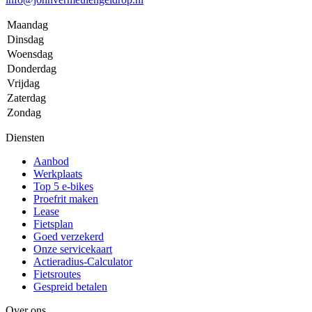
Maandag
Dinsdag
Woensdag
Donderdag
Vrijdag
Zaterdag
Zondag
Diensten
Aanbod
Werkplaats
Top 5 e-bikes
Proefrit maken
Lease
Fietsplan
Goed verzekerd
Onze servicekaart
Actieradius-Calculator
Fietsroutes
Gespreid betalen
Over ons