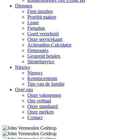
Kinderstoeltjes van Urban Iki
Diensten
Fiets inruilen
Proefrit maken
Lease
Fietsplan
Goed verzekerd
Onze servicekaart
Actieradius-Calculator
Fietsroutes
Gespreid betalen
Sleutelservice
Nieuws
Nieuws
Kenniscentrum
Tips van de familie
Over ons
Onze vakmensen
Ons verhaal
Onze standaard
Onze merken
Contact