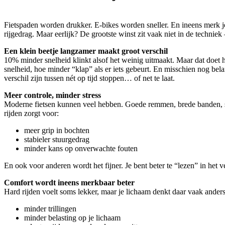
Fietspaden worden drukker. E-bikes worden sneller. En ineens merk je:
rijgedrag. Maar eerlijk? De grootste winst zit vaak niet in de technie
Een klein beetje langzamer maakt groot verschil
10% minder snelheid klinkt alsof het weinig uitmaakt. Maar dat doet 
snelheid, hoe minder “klap” als er iets gebeurt. En misschien nog belan
verschil zijn tussen nét op tijd stoppen… of net te laat.
Meer controle, minder stress
Moderne fietsen kunnen veel hebben. Goede remmen, brede banden, stabie
rijden zorgt voor:
meer grip in bochten
stabieler stuurgedrag
minder kans op onverwachte fouten
En ook voor anderen wordt het fijner. Je bent beter te “lezen” in het
Comfort wordt ineens merkbaar beter
Hard rijden voelt soms lekker, maar je lichaam denkt daar vaak anders o
minder trillingen
minder belasting op je lichaam