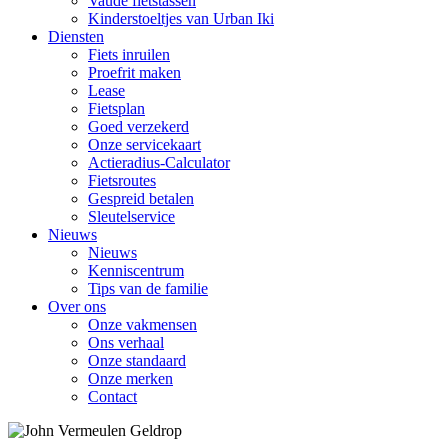
Vaude fietstassen
Kinderstoeltjes van Urban Iki
Diensten
Fiets inruilen
Proefrit maken
Lease
Fietsplan
Goed verzekerd
Onze servicekaart
Actieradius-Calculator
Fietsroutes
Gespreid betalen
Sleutelservice
Nieuws
Nieuws
Kenniscentrum
Tips van de familie
Over ons
Onze vakmensen
Ons verhaal
Onze standaard
Onze merken
Contact