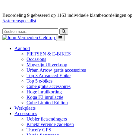
Beoordeling
9
gebaseerd op
1163
individuele klantbeoordelingen op
5-sterrenspecialist
Aanbod
FIETSEN & E-BIKES
Occasions
Magazijn Uitverkoop
Urban Arrow gratis accessoires
Top 3 Advanced Ebike
Top 5 e-bikes
Cube gratis accessoires
Hoge inruilkorting
Koga F3 inruilactie
Cube Limited Edition
Werkplaats
Accessoires
Uebler fietsendragers
Kinekt verende zadelpen
Tracefy GPS