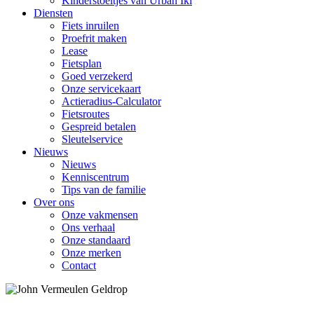
Kinderstoeltjes van Urban Iki
Diensten
Fiets inruilen
Proefrit maken
Lease
Fietsplan
Goed verzekerd
Onze servicekaart
Actieradius-Calculator
Fietsroutes
Gespreid betalen
Sleutelservice
Nieuws
Nieuws
Kenniscentrum
Tips van de familie
Over ons
Onze vakmensen
Ons verhaal
Onze standaard
Onze merken
Contact