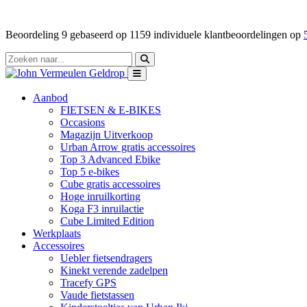
Beoordeling
9
gebaseerd op
1159
individuele klantbeoordelingen op
Aanbod
FIETSEN & E-BIKES
Occasions
Magazijn Uitverkoop
Urban Arrow gratis accessoires
Top 3 Advanced Ebike
Top 5 e-bikes
Cube gratis accessoires
Hoge inruilkorting
Koga F3 inruilactie
Cube Limited Edition
Werkplaats
Accessoires
Uebler fietsendragers
Kinekt verende zadelpen
Tracefy GPS
Vaude fietstassen