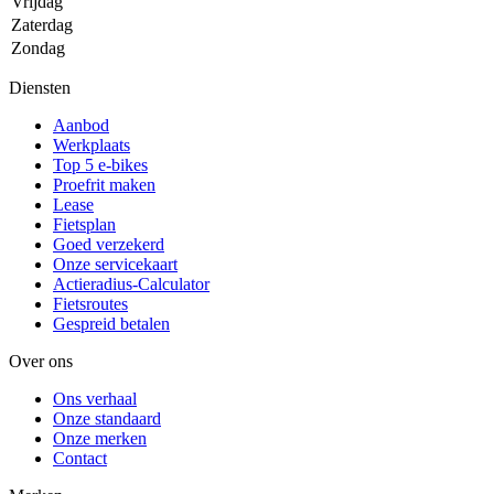
Vrijdag
Zaterdag
Zondag
Diensten
Aanbod
Werkplaats
Top 5 e-bikes
Proefrit maken
Lease
Fietsplan
Goed verzekerd
Onze servicekaart
Actieradius-Calculator
Fietsroutes
Gespreid betalen
Over ons
Ons verhaal
Onze standaard
Onze merken
Contact