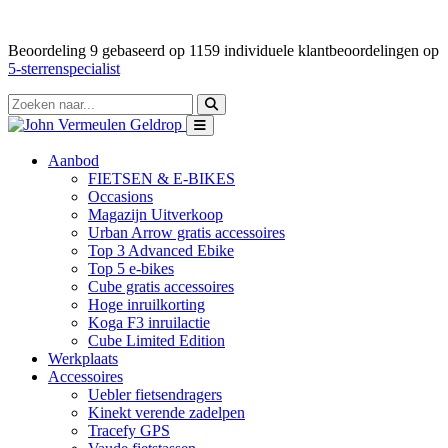
Beoordeling
9
gebaseerd op
1159
individuele klantbeoordelingen op
5-sterrenspecialist
Aanbod
FIETSEN & E-BIKES
Occasions
Magazijn Uitverkoop
Urban Arrow gratis accessoires
Top 3 Advanced Ebike
Top 5 e-bikes
Cube gratis accessoires
Hoge inruilkorting
Koga F3 inruilactie
Cube Limited Edition
Werkplaats
Accessoires
Uebler fietsendragers
Kinekt verende zadelpen
Tracefy GPS