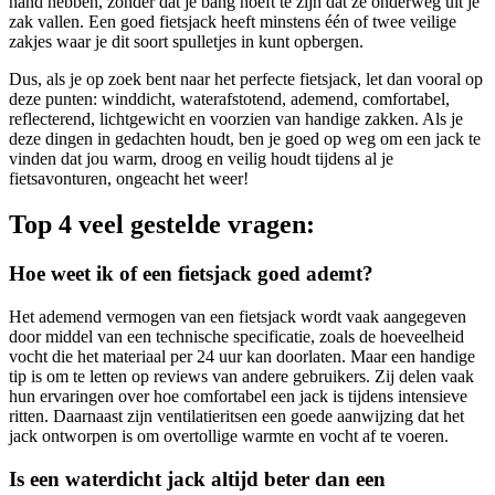
hand hebben, zonder dat je bang hoeft te zijn dat ze onderweg uit je
zak vallen. Een goed fietsjack heeft minstens één of twee veilige
zakjes waar je dit soort spulletjes in kunt opbergen.
Dus, als je op zoek bent naar het perfecte fietsjack, let dan vooral op
deze punten: winddicht, waterafstotend, ademend, comfortabel,
reflecterend, lichtgewicht en voorzien van handige zakken. Als je
deze dingen in gedachten houdt, ben je goed op weg om een jack te
vinden dat jou warm, droog en veilig houdt tijdens al je
fietsavonturen, ongeacht het weer!
Top 4 veel gestelde vragen:
Hoe weet ik of een fietsjack goed ademt?
Het ademend vermogen van een fietsjack wordt vaak aangegeven
door middel van een technische specificatie, zoals de hoeveelheid
vocht die het materiaal per 24 uur kan doorlaten. Maar een handige
tip is om te letten op reviews van andere gebruikers. Zij delen vaak
hun ervaringen over hoe comfortabel een jack is tijdens intensieve
ritten. Daarnaast zijn ventilatieritsen een goede aanwijzing dat het
jack ontworpen is om overtollige warmte en vocht af te voeren.
Is een waterdicht jack altijd beter dan een