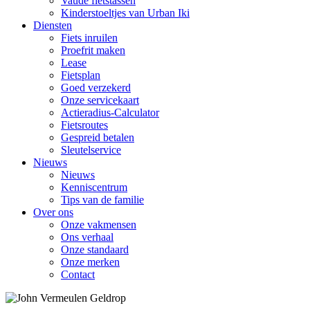
Vaude fietstassen
Kinderstoeltjes van Urban Iki
Diensten
Fiets inruilen
Proefrit maken
Lease
Fietsplan
Goed verzekerd
Onze servicekaart
Actieradius-Calculator
Fietsroutes
Gespreid betalen
Sleutelservice
Nieuws
Nieuws
Kenniscentrum
Tips van de familie
Over ons
Onze vakmensen
Ons verhaal
Onze standaard
Onze merken
Contact