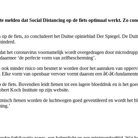
te melden dat Social Distancing op de fiets optimaal werkt. Zo con
n op de fiets, zo concludeert het Duitse opinieblad Der Spiegel. De Duit
minderd.
omdat het coronavirus voornamelijk wordt overgedragen door microdruppe
s daarmee ‘de perfecte vorm van zelfbescherming’.
op je ook minder risico om besmet te worden door het aanraken van oppe
n. Elke vorm van openbaar vervoer vormt daarom een â€‹â€‹fundamentee
de fiets. Bovendien leidt fietsen tot een lagere bloeddruk en is het go
obert Koch Institute op zijn website.
ij ritmisch fietsen worden de luchtwegen goed geventileerd en wordt het
ming.’
nder fatbikevrije zones, een helmplicht en een minimumleeftijd. Wat bete