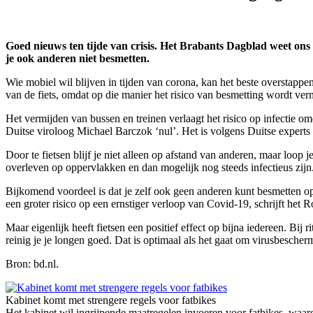
Goed nieuws ten tijde van crisis. Het Brabants Dagblad weet ons 
je ook anderen niet besmetten.
Wie mobiel wil blijven in tijden van corona, kan het beste overstappe
van de fiets, omdat op die manier het risico van besmetting wordt ver
Het vermijden van bussen en treinen verlaagt het risico op infectie 
Duitse viroloog Michael Barczok ‘nul’. Het is volgens Duitse expert
Door te fietsen blijf je niet alleen op afstand van anderen, maar lo
overleven op oppervlakken en dan mogelijk nog steeds infectieus zij
Bijkomend voordeel is dat je zelf ook geen anderen kunt besmetten op 
een groter risico op een ernstiger verloop van Covid-19, schrijft het R
Maar eigenlijk heeft fietsen een positief effect op bijna iedereen. B
reinig je je longen goed. Dat is optimaal als het gaat om virusbescher
Bron: bd.nl.
Kabinet komt met strengere regels voor fatbikes
Het kabinet wil ingrijpende maatregelen invoeren voor fatbikes, waaro