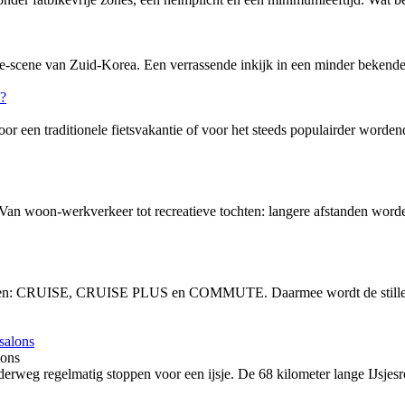
-scene van Zuid-Korea. Een verrassende inkijk in een minder bekende f
or een traditionele fietsvakantie of voor het steeds populairder word
 Van woon-werkverkeer tot recreatieve tochten: langere afstanden word
vingen: CRUISE, CRUISE PLUS en COMMUTE. Daarmee wordt de stille, 
lons
rweg regelmatig stoppen voor een ijsje. De 68 kilometer lange IJsjesro