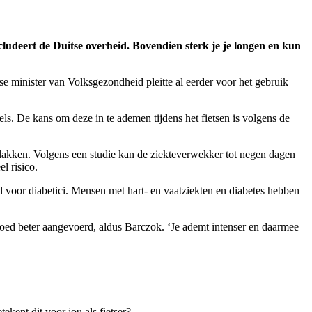
cludeert de Duitse overheid. Bovendien sterk je je longen en kun
se minister van Volksgezondheid pleitte al eerder voor het gebruik
ls. De kans om deze in te ademen tijdens het fietsen is volgens de
rvlakken. Volgens een studie kan de ziekteverwekker tot negen dagen
l risico.
ed voor diabetici. Mensen met hart- en vaatziekten en diabetes hebben
 bloed beter aangevoerd, aldus Barczok. ‘Je ademt intenser en daarmee
kent dit voor jou als fietser?