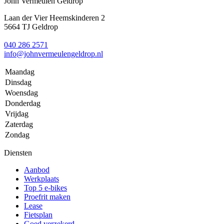
John Vermeulen Geldrop
Laan der Vier Heemskinderen 2
5664 TJ Geldrop
040 286 2571
info@johnvermeulengeldrop.nl
Maandag
Dinsdag
Woensdag
Donderdag
Vrijdag
Zaterdag
Zondag
Diensten
Aanbod
Werkplaats
Top 5 e-bikes
Proefrit maken
Lease
Fietsplan
Goed verzekerd