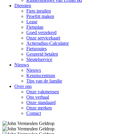
Kinderstoeltjes van Urban Iki
Diensten
Fiets inruilen
Proefrit maken
Lease
Fietsplan
Goed verzekerd
Onze servicekaart
Actieradius-Calculator
Fietsroutes
Gespreid betalen
Sleutelservice
Nieuws
Nieuws
Kenniscentrum
Tips van de familie
Over ons
Onze vakmensen
Ons verhaal
Onze standaard
Onze merken
Contact