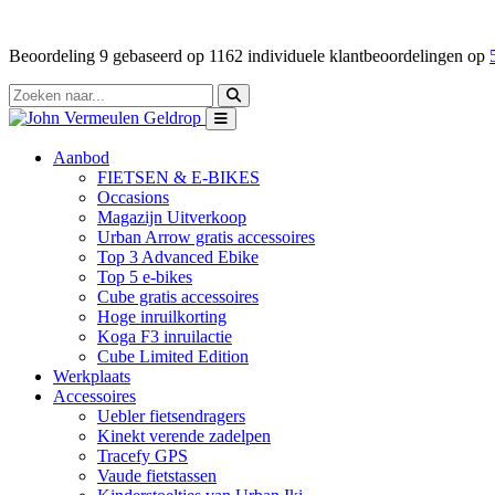
Beoordeling
9
gebaseerd op
1162
individuele klantbeoordelingen op
Aanbod
FIETSEN & E-BIKES
Occasions
Magazijn Uitverkoop
Urban Arrow gratis accessoires
Top 3 Advanced Ebike
Top 5 e-bikes
Cube gratis accessoires
Hoge inruilkorting
Koga F3 inruilactie
Cube Limited Edition
Werkplaats
Accessoires
Uebler fietsendragers
Kinekt verende zadelpen
Tracefy GPS
Vaude fietstassen