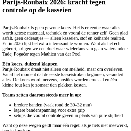
Parijs-Roubaix 2026: kracht tegen
controle op de kasseien
Parijs-Roubaix is geen gewone koers. Het is er eentje waar alles
wordt getest: materiaal, techniek én vooral de renner zelf. Geen glad
asfalt, geen cadeautjes — alleen kasseien, stof en keiharde realiteit.
En in 2026 lijkt het extra interessant te worden. Want als het echt
gebeurt, krijgen we een duel waar wielerfans van gaan watertanden:
Tadej Pogačar tegen Mathieu van der Poel.
Eén koers, duizend klappen
Parijs-Roubaix draait niet alleen om snelheid, maar om overleven.
Vanaf het moment dat de eerste kasseistroken beginnen, verandert
alles. De koers wordt nerveus, posities worden cruciaal en één
kleine fout kan je zomaar tien plekken kosten.
Teams zetten daarom steeds meer in op:
bredere banden (vaak rond de 30–32 mm)
lagere bandenspanning voor extra grip
setups die vooral controle geven in plaats van pure stijfheid
Want op deze wegen geldt maar één regel: als je fiets niet meewerkt,
ben je kansloos.