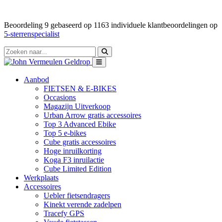
Beoordeling
9
gebaseerd op
1163
individuele klantbeoordelingen op
5-sterrenspecialist
Aanbod
FIETSEN & E-BIKES
Occasions
Magazijn Uitverkoop
Urban Arrow gratis accessoires
Top 3 Advanced Ebike
Top 5 e-bikes
Cube gratis accessoires
Hoge inruilkorting
Koga F3 inruilactie
Cube Limited Edition
Werkplaats
Accessoires
Uebler fietsendragers
Kinekt verende zadelpen
Tracefy GPS