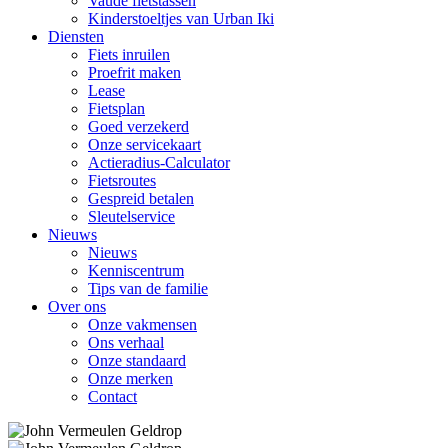
Vaude fietstassen
Kinderstoeltjes van Urban Iki
Diensten
Fiets inruilen
Proefrit maken
Lease
Fietsplan
Goed verzekerd
Onze servicekaart
Actieradius-Calculator
Fietsroutes
Gespreid betalen
Sleutelservice
Nieuws
Nieuws
Kenniscentrum
Tips van de familie
Over ons
Onze vakmensen
Ons verhaal
Onze standaard
Onze merken
Contact