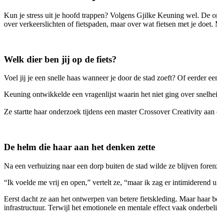
Kun je stress uit je hoofd trappen? Volgens Gjilke Keuning wel. De
over verkeerslichten of fietspaden, maar over wat fietsen met je doet
Welk dier ben jij op de fiets?
Voel jij je een snelle haas wanneer je door de stad zoeft? Of eerder e
Keuning ontwikkelde een vragenlijst waarin het niet ging over snelheid
Ze startte haar onderzoek tijdens een master Crossover Creativity aa
De helm die haar aan het denken zette
Na een verhuizing naar een dorp buiten de stad wilde ze blijven fore
“Ik voelde me vrij en open,” vertelt ze, “maar ik zag er intimiderend 
Eerst dacht ze aan het ontwerpen van betere fietskleding. Maar haar be
infrastructuur. Terwijl het emotionele en mentale effect vaak onderbelic