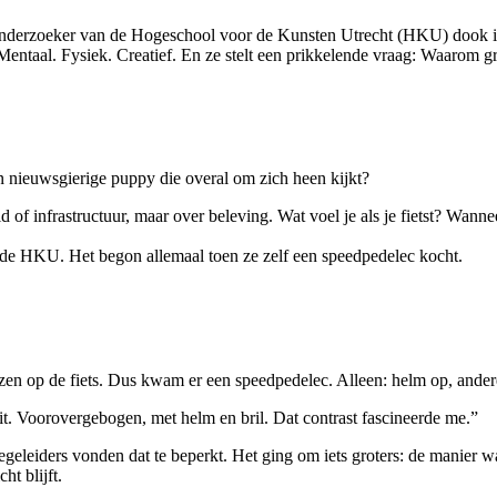
 onderzoeker van de Hogeschool voor de Kunsten Utrecht (HKU) dook in
. Mentaal. Fysiek. Creatief. En ze stelt een prikkelende vraag: Waarom 
en nieuwsgierige puppy die overal om zich heen kijkt?
 of infrastructuur, maar over beleving. Wat voel je als je fietst? Wanne
n de HKU. Het begon allemaal toen ze zelf een speedpedelec kocht.
nzen op de fiets. Dus kwam er een speedpedelec. Alleen: helm op, ande
uit. Voorovergebogen, met helm en bril. Dat contrast fascineerde me.”
geleiders vonden dat te beperkt. Het ging om iets groters: de manier waa
ht blijft.