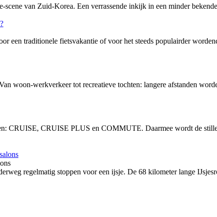
-scene van Zuid-Korea. Een verrassende inkijk in een minder bekende f
or een traditionele fietsvakantie of voor het steeds populairder word
 Van woon-werkverkeer tot recreatieve tochten: langere afstanden word
vingen: CRUISE, CRUISE PLUS en COMMUTE. Daarmee wordt de stille, 
lons
rweg regelmatig stoppen voor een ijsje. De 68 kilometer lange IJsjesro