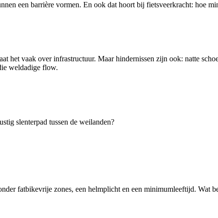
nnen een barrière vormen. En ook dat hoort bij fietsveerkracht: hoe min
t het vaak over infrastructuur. Maar hindernissen zijn ook: natte scho
 die weldadige flow.
ustig slenterpad tussen de weilanden?
nder fatbikevrije zones, een helmplicht en een minimumleeftijd. Wat bete