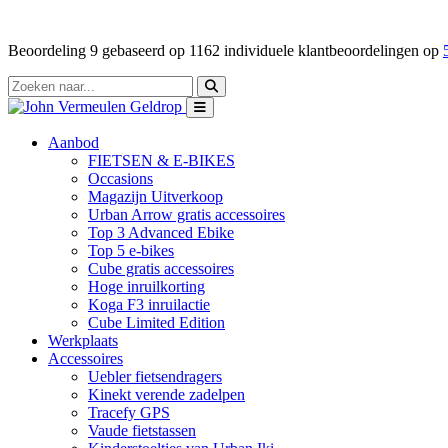
Beoordeling
9
gebaseerd op
1162
individuele klantbeoordelingen op
Aanbod
FIETSEN & E-BIKES
Occasions
Magazijn Uitverkoop
Urban Arrow gratis accessoires
Top 3 Advanced Ebike
Top 5 e-bikes
Cube gratis accessoires
Hoge inruilkorting
Koga F3 inruilactie
Cube Limited Edition
Werkplaats
Accessoires
Uebler fietsendragers
Kinekt verende zadelpen
Tracefy GPS
Vaude fietstassen