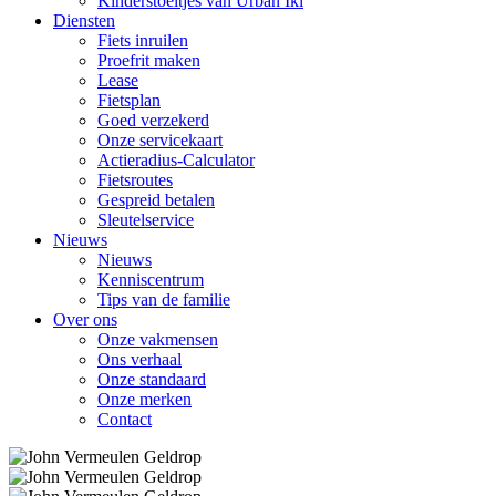
Kinderstoeltjes van Urban Iki
Diensten
Fiets inruilen
Proefrit maken
Lease
Fietsplan
Goed verzekerd
Onze servicekaart
Actieradius-Calculator
Fietsroutes
Gespreid betalen
Sleutelservice
Nieuws
Nieuws
Kenniscentrum
Tips van de familie
Over ons
Onze vakmensen
Ons verhaal
Onze standaard
Onze merken
Contact