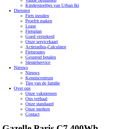
Vaude fietstassen
Kinderstoeltjes van Urban Iki
Diensten
Fiets inruilen
Proefrit maken
Lease
Fietsplan
Goed verzekerd
Onze servicekaart
Actieradius-Calculator
Fietsroutes
Gespreid betalen
Sleutelservice
Nieuws
Nieuws
Kenniscentrum
Tips van de familie
Over ons
Onze vakmensen
Ons verhaal
Onze standaard
Onze merken
Contact
Gazelle Paris C7 400Wh