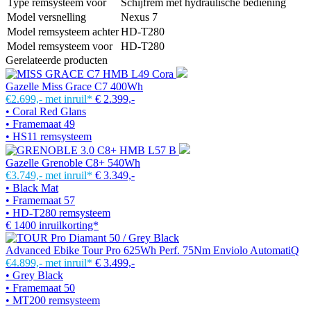
Type remsysteem voor
Schijfrem met hydraulische bediening
Model versnelling
Nexus 7
Model remsysteem achter
HD-T280
Model remsysteem voor
HD-T280
Gerelateerde producten
Gazelle Miss Grace C7 400Wh
€2.699,-
met inruil*
€ 2.399,-
• Coral Red Glans
• Framemaat 49
• HS11 remsysteem
Gazelle Grenoble C8+ 540Wh
€3.749,-
met inruil*
€ 3.349,-
• Black Mat
• Framemaat 57
• HD-T280 remsysteem
€ 1400 inruilkorting*
Advanced Ebike Tour Pro 625Wh Perf. 75Nm Enviolo AutomatiQ
€4.899,-
met inruil*
€ 3.499,-
• Grey Black
• Framemaat 50
• MT200 remsysteem