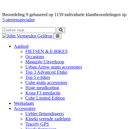
Beoordeling
9
gebaseerd op
1159
individuele klantbeoordelingen op
5-sterrenspecialist
Aanbod
FIETSEN & E-BIKES
Occasions
Magazijn Uitverkoop
Urban Arrow gratis accessoires
Top 3 Advanced Ebike
Top 5 e-bikes
Cube gratis accessoires
Hoge inruilkorting
Koga F3 inruilactie
Cube Limited Edition
Werkplaats
Accessoires
Uebler fietsendragers
Kinekt verende zadelpen
Tracefy GPS