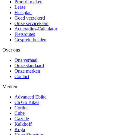
Proefrit maken
Lease
Fietsplan
Goed verzekerd
Onze servicekaart
Actieradius-Calculator
Fietsroutes
Gespreid betalen
Over ons
Ons verhaal
Onze standaard
Onze merken
Contact
Merken
Advanced Ebike
Ca Go Bikes
Cortina
Cube
Gazelle
Kalkhoff
Koga
Koga Signature