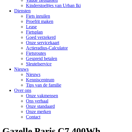
Vaude fietstassen
Kinderstoeltjes van Urban Iki
Diensten
Fiets inruilen
Proefrit maken
Lease
Fietsplan
Goed verzekerd
Onze servicekaart
Actieradius-Calculator
Fietsroutes
Gespreid betalen
Sleutelservice
Nieuws
Nieuws
Kenniscentrum
Tips van de familie
Over ons
Onze vakmensen
Ons verhaal
Onze standaard
Onze merken
Contact
Gazelle Paris C7 400Wh