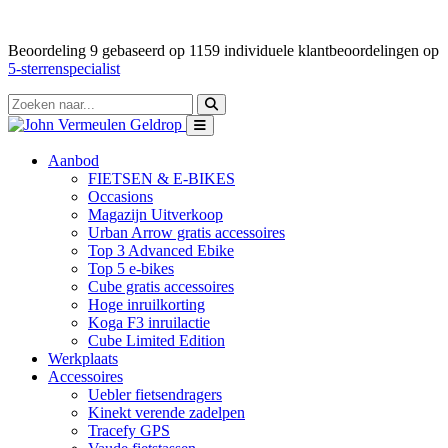
Beoordeling
9
gebaseerd op
1159
individuele klantbeoordelingen op
5-sterrenspecialist
Aanbod
FIETSEN & E-BIKES
Occasions
Magazijn Uitverkoop
Urban Arrow gratis accessoires
Top 3 Advanced Ebike
Top 5 e-bikes
Cube gratis accessoires
Hoge inruilkorting
Koga F3 inruilactie
Cube Limited Edition
Werkplaats
Accessoires
Uebler fietsendragers
Kinekt verende zadelpen
Tracefy GPS