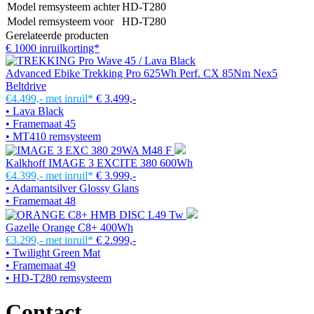
Model remsysteem achter
HD-T280
Model remsysteem voor
HD-T280
Gerelateerde producten
€ 1000 inruilkorting*
Advanced Ebike Trekking Pro 625Wh Perf. CX 85Nm Nex5
Beltdrive
€4.499,-
met inruil*
€ 3.499,-
• Lava Black
• Framemaat 45
• MT410 remsysteem
Kalkhoff IMAGE 3 EXCITE 380 600Wh
€4.399,-
met inruil*
€ 3.999,-
• Adamantsilver Glossy Glans
• Framemaat 48
Gazelle Orange C8+ 400Wh
€3.299,-
met inruil*
€ 2.999,-
• Twilight Green Mat
• Framemaat 49
• HD-T280 remsysteem
Contact