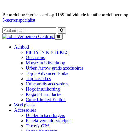
Beoordeling
9
gebaseerd op
1159
individuele klantbeoordelingen op
5-sterrenspecialist
Aanbod
FIETSEN & E-BIKES
Occasions
Magazijn Uitverkoop
Urban Arrow gratis accessoires
Top 3 Advanced Ebike
Top 5 e-bikes
Cube gratis accessoires
Hoge inruilkorting
Koga F3 inruilactie
Cube Limited Edition
Werkplaats
Accessoires
Uebler fietsendragers
Kinekt verende zadelpen
Tracefy GPS