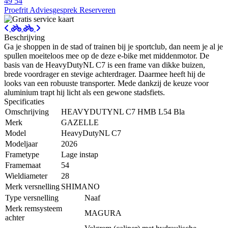
49
54
Proefrit
Adviesgesprek
Reserveren
Beschrijving
Ga je shoppen in de stad of trainen bij je sportclub, dan neem je al je
spullen moeiteloos mee op de deze e-bike met middenmotor. De
basis van de HeavyDutyNL C7 is een frame van dikke buizen,
brede voordrager en stevige achterdrager. Daarmee heeft hij de
looks van een robuuste transporter. Mede dankzij de keuze voor
aluminium trapt hij licht als een gewone stadsfiets.
Specificaties
Omschrijving
HEAVYDUTYNL C7 HMB L54 Bla
Merk
GAZELLE
Model
HeavyDutyNL C7
Modeljaar
2026
Frametype
Lage instap
Framemaat
54
Wieldiameter
28
Merk versnelling
SHIMANO
Type versnelling
Naaf
Merk remsysteem
MAGURA
achter