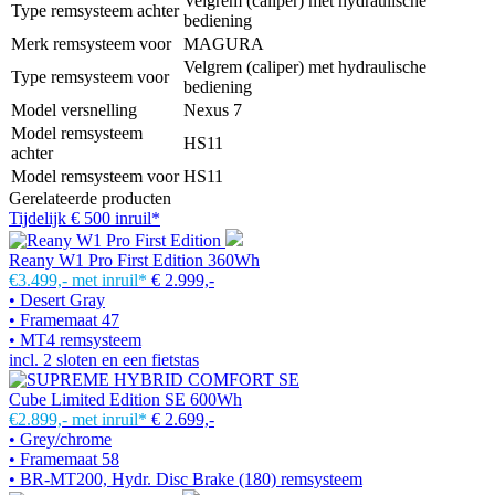
Velgrem (caliper) met hydraulische
Type remsysteem achter
bediening
Merk remsysteem voor
MAGURA
Velgrem (caliper) met hydraulische
Type remsysteem voor
bediening
Model versnelling
Nexus 7
Model remsysteem
HS11
achter
Model remsysteem voor
HS11
Gerelateerde producten
Tijdelijk € 500 inruil*
Reany W1 Pro First Edition 360Wh
€3.499,-
met inruil*
€ 2.999,-
• Desert Gray
• Framemaat 47
• MT4 remsysteem
incl. 2 sloten en een fietstas
Cube Limited Edition SE 600Wh
€2.899,-
met inruil*
€ 2.699,-
• Grey/chrome
• Framemaat 58
• BR-MT200, Hydr. Disc Brake (180) remsysteem