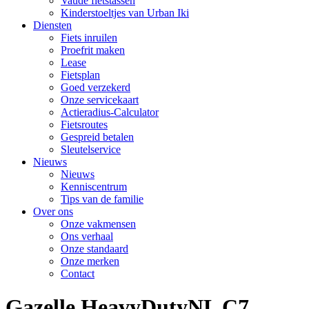
Vaude fietstassen
Kinderstoeltjes van Urban Iki
Diensten
Fiets inruilen
Proefrit maken
Lease
Fietsplan
Goed verzekerd
Onze servicekaart
Actieradius-Calculator
Fietsroutes
Gespreid betalen
Sleutelservice
Nieuws
Nieuws
Kenniscentrum
Tips van de familie
Over ons
Onze vakmensen
Ons verhaal
Onze standaard
Onze merken
Contact
Gazelle HeavyDutyNL C7