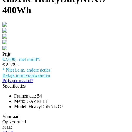
400Wh
Prijs
€2.699,-
met inruil*:
€ 2.399,-
* Niet i.c.m. andere acties
Bekijk inruilvoorwaarden
Prijs per maand?
Specificaties
Framemaat: 54
Merk: GAZELLE
Model: HeavyDutyNL C7
Voorraad
Op voorraad
Maat