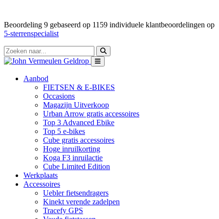
Beoordeling
9
gebaseerd op
1159
individuele klantbeoordelingen op
5-sterrenspecialist
Aanbod
FIETSEN & E-BIKES
Occasions
Magazijn Uitverkoop
Urban Arrow gratis accessoires
Top 3 Advanced Ebike
Top 5 e-bikes
Cube gratis accessoires
Hoge inruilkorting
Koga F3 inruilactie
Cube Limited Edition
Werkplaats
Accessoires
Uebler fietsendragers
Kinekt verende zadelpen
Tracefy GPS