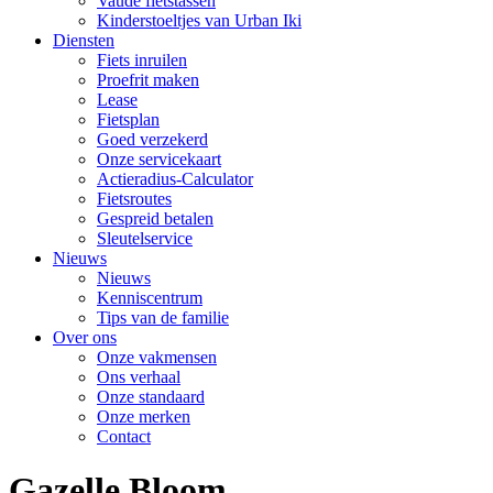
Vaude fietstassen
Kinderstoeltjes van Urban Iki
Diensten
Fiets inruilen
Proefrit maken
Lease
Fietsplan
Goed verzekerd
Onze servicekaart
Actieradius-Calculator
Fietsroutes
Gespreid betalen
Sleutelservice
Nieuws
Nieuws
Kenniscentrum
Tips van de familie
Over ons
Onze vakmensen
Ons verhaal
Onze standaard
Onze merken
Contact
Gazelle Bloom