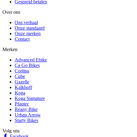
Gespreid betalen
Over ons
Ons verhaal
Onze standaard
Onze merken
Contact
Merken
Advanced Ebike
Ca Go Bikes
Cortina
Cube
Gazelle
Kalkhoff
Koga
Koga Signature
Pfautec
Reany Bike
Urban Arrow
Starly Bikes
Volg ons
Facebook