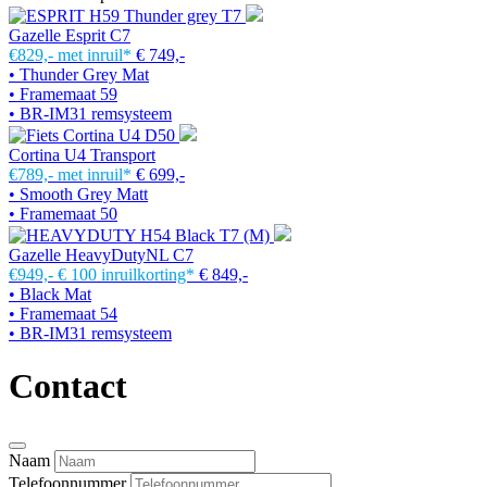
Gazelle Esprit C7
€829,-
met inruil*
€ 749,-
• Thunder Grey Mat
• Framemaat 59
• BR-IM31 remsysteem
Cortina U4 Transport
€789,-
met inruil*
€ 699,-
• Smooth Grey Matt
• Framemaat 50
Gazelle HeavyDutyNL C7
€949,-
€ 100 inruilkorting*
€ 849,-
• Black Mat
• Framemaat 54
• BR-IM31 remsysteem
Contact
Naam
Telefoonnummer