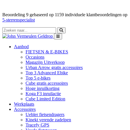
Beoordeling
9
gebaseerd op
1159
individuele klantbeoordelingen op
5-sterrenspecialist
Aanbod
FIETSEN & E-BIKES
Occasions
Magazijn Uitverkoop
Urban Arrow gratis accessoires
Top 3 Advanced Ebike
Top 5 e-bikes
Cube gratis accessoires
Hoge inruilkorting
Koga F3 inruilactie
Cube Limited Edition
Werkplaats
Accessoires
Uebler fietsendragers
Kinekt verende zadelpen
Tracefy GPS