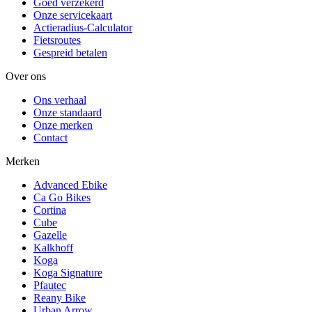
Goed verzekerd
Onze servicekaart
Actieradius-Calculator
Fietsroutes
Gespreid betalen
Over ons
Ons verhaal
Onze standaard
Onze merken
Contact
Merken
Advanced Ebike
Ca Go Bikes
Cortina
Cube
Gazelle
Kalkhoff
Koga
Koga Signature
Pfautec
Reany Bike
Urban Arrow