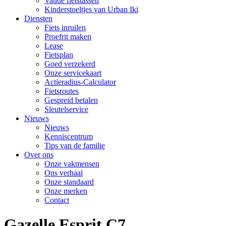
Vaude fietstassen
Kinderstoeltjes van Urban Iki
Diensten
Fiets inruilen
Proefrit maken
Lease
Fietsplan
Goed verzekerd
Onze servicekaart
Actieradius-Calculator
Fietsroutes
Gespreid betalen
Sleutelservice
Nieuws
Nieuws
Kenniscentrum
Tips van de familie
Over ons
Onze vakmensen
Ons verhaal
Onze standaard
Onze merken
Contact
Gazelle Esprit C7