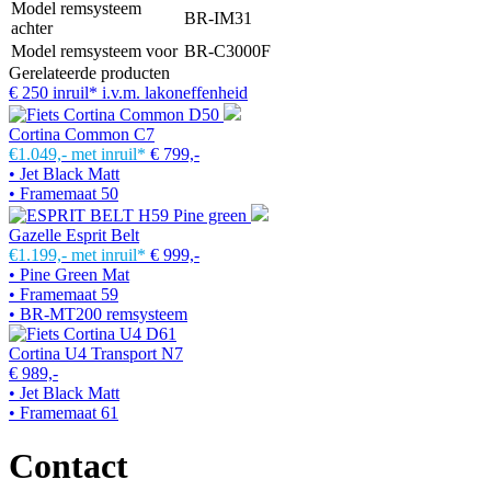
Model remsysteem
BR-IM31
achter
Model remsysteem voor
BR-C3000F
Gerelateerde producten
€ 250 inruil* i.v.m. lakoneffenheid
Cortina Common C7
€1.049,-
met inruil*
€ 799,-
• Jet Black Matt
• Framemaat 50
Gazelle Esprit Belt
€1.199,-
met inruil*
€ 999,-
• Pine Green Mat
• Framemaat 59
• BR-MT200 remsysteem
Cortina U4 Transport N7
€ 989,-
• Jet Black Matt
• Framemaat 61
Contact