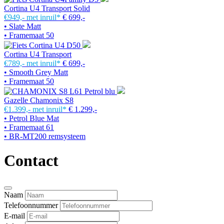
Cortina U4 Transport Solid
€949,-
met inruil*
€ 699,-
• Slate Matt
• Framemaat 50
Cortina U4 Transport
€789,-
met inruil*
€ 699,-
• Smooth Grey Matt
• Framemaat 50
Gazelle Chamonix S8
€1.399,-
met inruil*
€ 1.299,-
• Petrol Blue Mat
• Framemaat 61
• BR-MT200 remsysteem
Contact
Naam
Telefoonnummer
E-mail