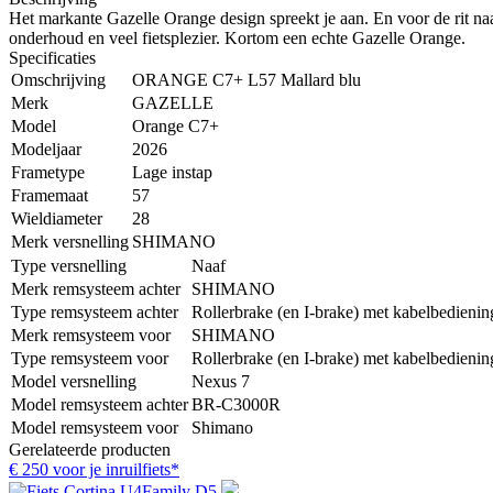
Het markante Gazelle Orange design spreekt je aan. En voor de rit n
onderhoud en veel fietsplezier. Kortom een echte Gazelle Orange.
Specificaties
Omschrijving
ORANGE C7+ L57 Mallard blu
Merk
GAZELLE
Model
Orange C7+
Modeljaar
2026
Frametype
Lage instap
Framemaat
57
Wieldiameter
28
Merk versnelling
SHIMANO
Type versnelling
Naaf
Merk remsysteem achter
SHIMANO
Type remsysteem achter
Rollerbrake (en I-brake) met kabelbedienin
Merk remsysteem voor
SHIMANO
Type remsysteem voor
Rollerbrake (en I-brake) met kabelbedienin
Model versnelling
Nexus 7
Model remsysteem achter
BR-C3000R
Model remsysteem voor
Shimano
Gerelateerde producten
€ 250 voor je inruilfiets*