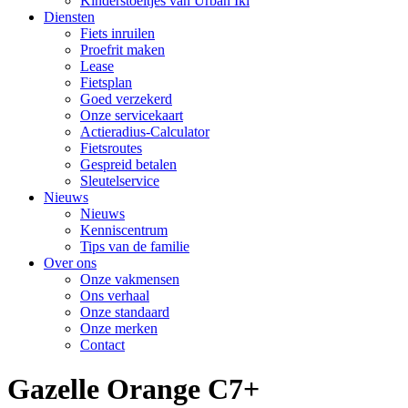
Kinderstoeltjes van Urban Iki
Diensten
Fiets inruilen
Proefrit maken
Lease
Fietsplan
Goed verzekerd
Onze servicekaart
Actieradius-Calculator
Fietsroutes
Gespreid betalen
Sleutelservice
Nieuws
Nieuws
Kenniscentrum
Tips van de familie
Over ons
Onze vakmensen
Ons verhaal
Onze standaard
Onze merken
Contact
Gazelle Orange C7+