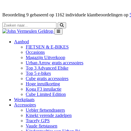
Beoordeling
9
gebaseerd op
1162
individuele klantbeoordelingen op
Aanbod
FIETSEN & E-BIKES
Occasions
Magazijn Uitverkoop
Urban Arrow gratis accessoires
Top 3 Advanced Ebike
Top 5 e-bikes
Cube gratis accessoires
Hoge inruilkorting
Koga F3 inruilactie
Cube Limited Edition
Werkplaats
Accessoires
Uebler fietsendragers
Kinekt verende zadelpen
Tracefy GPS
Vaude fietstassen