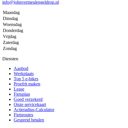
info@johnvermeulengeldrop.nl
Maandag
Dinsdag
Woensdag
Donderdag
Vrijdag
Zaterdag
Zondag
Diensten
Aanbod
Werkplaats
Top 5 e-bikes
Proefrit maken
Lease
Fietsplan
Goed verzekerd
Onze servicekaart
Actieradius-Calculator
Fietsroutes
Gespreid betalen