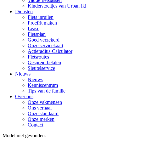
Vaude fietstassen
Kinderstoeltjes van Urban Iki
Diensten
Fiets inruilen
Proefrit maken
Lease
Fietsplan
Goed verzekerd
Onze servicekaart
Actieradius-Calculator
Fietsroutes
Gespreid betalen
Sleutelservice
Nieuws
Nieuws
Kenniscentrum
Tips van de familie
Over ons
Onze vakmensen
Ons verhaal
Onze standaard
Onze merken
Contact
Model niet gevonden.