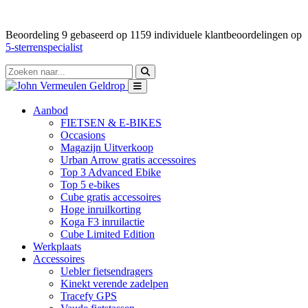
Beoordeling
9
gebaseerd op
1159
individuele klantbeoordelingen op
5-sterrenspecialist
Aanbod
FIETSEN & E-BIKES
Occasions
Magazijn Uitverkoop
Urban Arrow gratis accessoires
Top 3 Advanced Ebike
Top 5 e-bikes
Cube gratis accessoires
Hoge inruilkorting
Koga F3 inruilactie
Cube Limited Edition
Werkplaats
Accessoires
Uebler fietsendragers
Kinekt verende zadelpen
Tracefy GPS