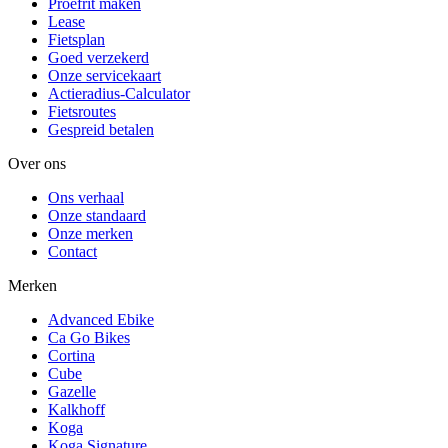
Proefrit maken
Lease
Fietsplan
Goed verzekerd
Onze servicekaart
Actieradius-Calculator
Fietsroutes
Gespreid betalen
Over ons
Ons verhaal
Onze standaard
Onze merken
Contact
Merken
Advanced Ebike
Ca Go Bikes
Cortina
Cube
Gazelle
Kalkhoff
Koga
Koga Signature