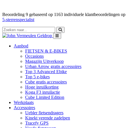
Beoordeling
9
gebaseerd op
1163
individuele klantbeoordelingen op
5-sterrenspecialist
Aanbod
FIETSEN & E-BIKES
Occasions
Magazijn Uitverkoop
Urban Arrow gratis accessoires
Top 3 Advanced Ebike
Top 5 e-bikes
Cube gratis accessoires
Hoge inruilkorting
Koga F3 inruilactie
Cube Limited Edition
Werkplaats
Accessoires
Uebler fietsendragers
Kinekt verende zadelpen
Tracefy GPS