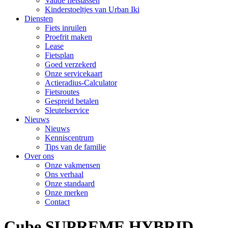
Vaude fietstassen
Kinderstoeltjes van Urban Iki
Diensten
Fiets inruilen
Proefrit maken
Lease
Fietsplan
Goed verzekerd
Onze servicekaart
Actieradius-Calculator
Fietsroutes
Gespreid betalen
Sleutelservice
Nieuws
Nieuws
Kenniscentrum
Tips van de familie
Over ons
Onze vakmensen
Ons verhaal
Onze standaard
Onze merken
Contact
Cube SUPREME HYBRID