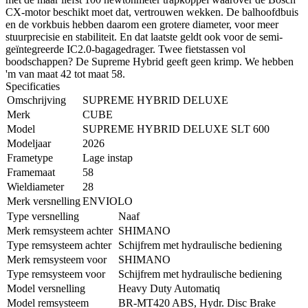
CX-motor beschikt moet dat, vertrouwen wekken. De balhoofdbuis
en de vorkbuis hebben daarom een grotere diameter, voor meer
stuurprecisie en stabiliteit. En dat laatste geldt ook voor de semi-
geïntegreerde IC2.0-bagagedrager. Twee fietstassen vol
boodschappen? De Supreme Hybrid geeft geen krimp. We hebben
'm van maat 42 tot maat 58.
Specificaties
Omschrijving
SUPREME HYBRID DELUXE
Merk
CUBE
Model
SUPREME HYBRID DELUXE SLT 600
Modeljaar
2026
Frametype
Lage instap
Framemaat
58
Wieldiameter
28
Merk versnelling
ENVIOLO
Type versnelling
Naaf
Merk remsysteem achter
SHIMANO
Type remsysteem achter
Schijfrem met hydraulische bediening
Merk remsysteem voor
SHIMANO
Type remsysteem voor
Schijfrem met hydraulische bediening
Model versnelling
Heavy Duty Automatiq
Model remsysteem
BR-MT420 ABS, Hydr. Disc Brake