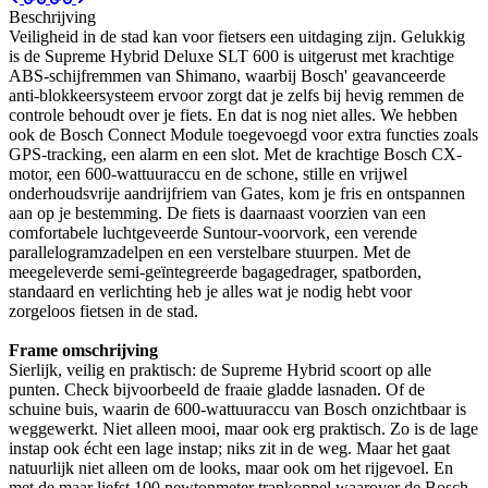
Beschrijving
Veiligheid in de stad kan voor fietsers een uitdaging zijn. Gelukkig
is de Supreme Hybrid Deluxe SLT 600 is uitgerust met krachtige
ABS-schijfremmen van Shimano, waarbij Bosch' geavanceerde
anti-blokkeersysteem ervoor zorgt dat je zelfs bij hevig remmen de
controle behoudt over je fiets. En dat is nog niet alles. We hebben
ook de Bosch Connect Module toegevoegd voor extra functies zoals
GPS-tracking, een alarm en een slot. Met de krachtige Bosch CX-
motor, een 600-wattuuraccu en de schone, stille en vrijwel
onderhoudsvrije aandrijfriem van Gates, kom je fris en ontspannen
aan op je bestemming. De fiets is daarnaast voorzien van een
comfortabele luchtgeveerde Suntour-voorvork, een verende
parallelogramzadelpen en een verstelbare stuurpen. Met de
meegeleverde semi-geïntegreerde bagagedrager, spatborden,
standaard en verlichting heb je alles wat je nodig hebt voor
zorgeloos fietsen in de stad.
Frame omschrijving
Sierlijk, veilig en praktisch: de Supreme Hybrid scoort op alle
punten. Check bijvoorbeeld de fraaie gladde lasnaden. Of de
schuine buis, waarin de 600-wattuuraccu van Bosch onzichtbaar is
weggewerkt. Niet alleen mooi, maar ook erg praktisch. Zo is de lage
instap ook écht een lage instap; niks zit in de weg. Maar het gaat
natuurlijk niet alleen om de looks, maar ook om het rijgevoel. En
met de maar liefst 100 newtonmeter trapkoppel waarover de Bosch