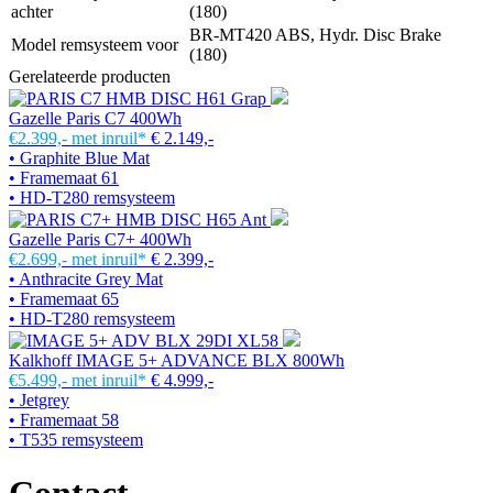
achter
(180)
BR-MT420 ABS, Hydr. Disc Brake
Model remsysteem voor
(180)
Gerelateerde producten
Gazelle Paris C7 400Wh
€2.399,-
met inruil*
€ 2.149,-
• Graphite Blue Mat
• Framemaat 61
• HD-T280 remsysteem
Gazelle Paris C7+ 400Wh
€2.699,-
met inruil*
€ 2.399,-
• Anthracite Grey Mat
• Framemaat 65
• HD-T280 remsysteem
Kalkhoff IMAGE 5+ ADVANCE BLX 800Wh
€5.499,-
met inruil*
€ 4.999,-
• Jetgrey
• Framemaat 58
• T535 remsysteem