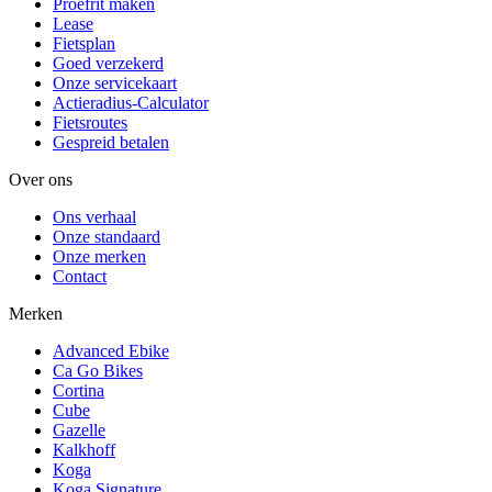
Proefrit maken
Lease
Fietsplan
Goed verzekerd
Onze servicekaart
Actieradius-Calculator
Fietsroutes
Gespreid betalen
Over ons
Ons verhaal
Onze standaard
Onze merken
Contact
Merken
Advanced Ebike
Ca Go Bikes
Cortina
Cube
Gazelle
Kalkhoff
Koga
Koga Signature