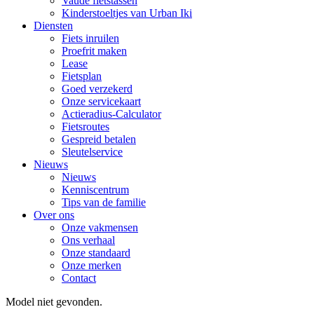
Vaude fietstassen
Kinderstoeltjes van Urban Iki
Diensten
Fiets inruilen
Proefrit maken
Lease
Fietsplan
Goed verzekerd
Onze servicekaart
Actieradius-Calculator
Fietsroutes
Gespreid betalen
Sleutelservice
Nieuws
Nieuws
Kenniscentrum
Tips van de familie
Over ons
Onze vakmensen
Ons verhaal
Onze standaard
Onze merken
Contact
Model niet gevonden.