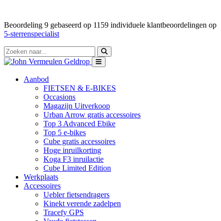
Beoordeling
9
gebaseerd op
1159
individuele klantbeoordelingen op
5-sterrenspecialist
Aanbod
FIETSEN & E-BIKES
Occasions
Magazijn Uitverkoop
Urban Arrow gratis accessoires
Top 3 Advanced Ebike
Top 5 e-bikes
Cube gratis accessoires
Hoge inruilkorting
Koga F3 inruilactie
Cube Limited Edition
Werkplaats
Accessoires
Uebler fietsendragers
Kinekt verende zadelpen
Tracefy GPS