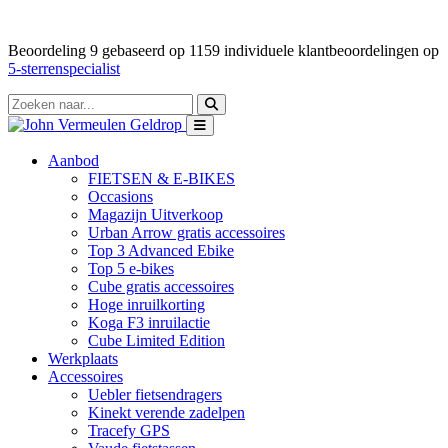
Beoordeling
9
gebaseerd op
1159
individuele klantbeoordelingen op
5-sterrenspecialist
Aanbod
FIETSEN & E-BIKES
Occasions
Magazijn Uitverkoop
Urban Arrow gratis accessoires
Top 3 Advanced Ebike
Top 5 e-bikes
Cube gratis accessoires
Hoge inruilkorting
Koga F3 inruilactie
Cube Limited Edition
Werkplaats
Accessoires
Uebler fietsendragers
Kinekt verende zadelpen
Tracefy GPS