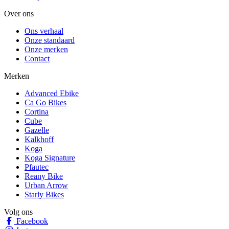
Over ons
Ons verhaal
Onze standaard
Onze merken
Contact
Merken
Advanced Ebike
Ca Go Bikes
Cortina
Cube
Gazelle
Kalkhoff
Koga
Koga Signature
Pfautec
Reany Bike
Urban Arrow
Starly Bikes
Volg ons
Facebook