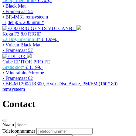
€829,-
met inruil*
€ 749,-
• Black Mat
• Framemaat 54
• BR-IM31 remsysteem
Tijdelijk € 200 inruil*
Koga F3 8.0 RIGID
€2.199,-
met inruil*
€ 1.999,-
• Vulcan Black Matt
• Framemaat 57
Cube EDITOR PRO FE
Gratis slot*
€ 1.199,-
• Mineralblue/chrome
• Framemaat 62
• BR-MT200/UR300, Hydr. Disc Brake, PM/FM (160/180)
remsysteem
Contact
Naam
Telefoonnummer