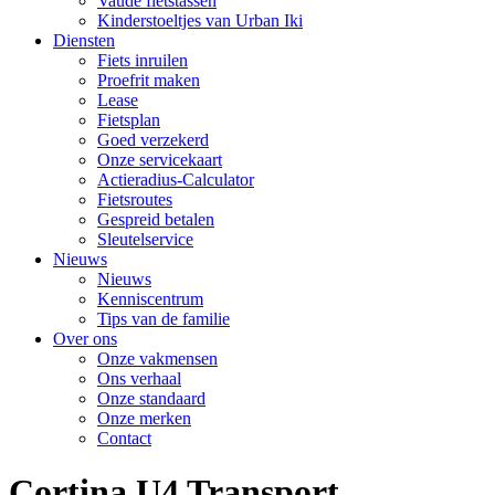
Vaude fietstassen
Kinderstoeltjes van Urban Iki
Diensten
Fiets inruilen
Proefrit maken
Lease
Fietsplan
Goed verzekerd
Onze servicekaart
Actieradius-Calculator
Fietsroutes
Gespreid betalen
Sleutelservice
Nieuws
Nieuws
Kenniscentrum
Tips van de familie
Over ons
Onze vakmensen
Ons verhaal
Onze standaard
Onze merken
Contact
Cortina U4 Transport