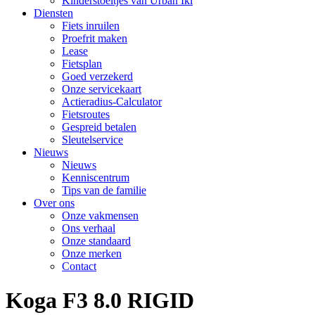
Kinderstoeltjes van Urban Iki
Diensten
Fiets inruilen
Proefrit maken
Lease
Fietsplan
Goed verzekerd
Onze servicekaart
Actieradius-Calculator
Fietsroutes
Gespreid betalen
Sleutelservice
Nieuws
Nieuws
Kenniscentrum
Tips van de familie
Over ons
Onze vakmensen
Ons verhaal
Onze standaard
Onze merken
Contact
Koga F3 8.0 RIGID