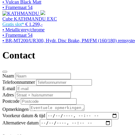
• Vulcan Black Matt
• Framemaat 54
Cube KATHMANDU EXC
Gratis slot*
€ 1.299,-
• Metallicgrey/chrome
• Framemaat 54
• BR-MT200/UR300, Hydr. Disc Brake, PM/FM (160/180) remsyst
Contact
Naam
Telefoonnummer
E-mail
Adres
Postcode
Opmerkingen
Voorkeur datum & tijd
Alternatieve datum