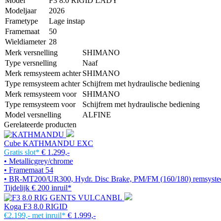
Model
F3 8.0 RIGID LADY
Modeljaar
2026
Frametype
Lage instap
Framemaat
50
Wieldiameter
28
Merk versnelling
SHIMANO
Type versnelling
Naaf
Merk remsysteem achter
SHIMANO
Type remsysteem achter
Schijfrem met hydraulische bediening
Merk remsysteem voor
SHIMANO
Type remsysteem voor
Schijfrem met hydraulische bediening
Model versnelling
ALFINE
Gerelateerde producten
Cube KATHMANDU EXC
Gratis slot*
€ 1.299,-
• Metallicgrey/chrome
• Framemaat 54
• BR-MT200/UR300, Hydr. Disc Brake, PM/FM (160/180) remsyst
Tijdelijk € 200 inruil*
Koga F3 8.0 RIGID
€2.199,-
met inruil*
€ 1.999,-