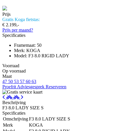
Prijs
Gratis Koga fietstas:
€ 2.199,-
Prijs per maand?
Specificaties
Framemaat: 50
Merk: KOGA
Model: F3 8.0 RIGID LADY
Voorraad
Op voorraad
Maat
47
50
53
57
60
63
Proefrit
Adviesgesprek
Reserveren
Beschrijving
F3 8.0 LADY SIZE S
Specificaties
Omschrijving
F3 8.0 LADY SIZE S
Merk
KOGA