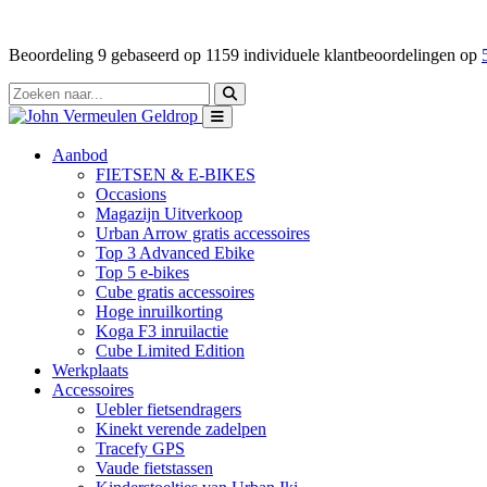
Beoordeling
9
gebaseerd op
1159
individuele klantbeoordelingen op
Aanbod
FIETSEN & E-BIKES
Occasions
Magazijn Uitverkoop
Urban Arrow gratis accessoires
Top 3 Advanced Ebike
Top 5 e-bikes
Cube gratis accessoires
Hoge inruilkorting
Koga F3 inruilactie
Cube Limited Edition
Werkplaats
Accessoires
Uebler fietsendragers
Kinekt verende zadelpen
Tracefy GPS
Vaude fietstassen