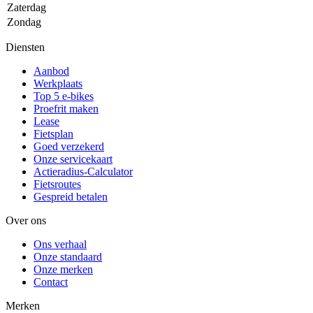
Zaterdag
Zondag
Diensten
Aanbod
Werkplaats
Top 5 e-bikes
Proefrit maken
Lease
Fietsplan
Goed verzekerd
Onze servicekaart
Actieradius-Calculator
Fietsroutes
Gespreid betalen
Over ons
Ons verhaal
Onze standaard
Onze merken
Contact
Merken