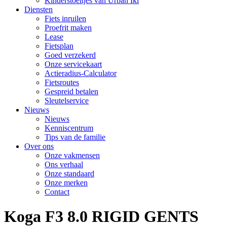
Kinderstoeltjes van Urban Iki
Diensten
Fiets inruilen
Proefrit maken
Lease
Fietsplan
Goed verzekerd
Onze servicekaart
Actieradius-Calculator
Fietsroutes
Gespreid betalen
Sleutelservice
Nieuws
Nieuws
Kenniscentrum
Tips van de familie
Over ons
Onze vakmensen
Ons verhaal
Onze standaard
Onze merken
Contact
Koga F3 8.0 RIGID GENTS