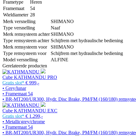
Frametype
Heren
Framemaat
54
Wieldiameter
28
Merk versnelling
SHIMANO
Type versnelling
Naaf
Merk remsysteem achter
SHIMANO
Type remsysteem achter
Schijfrem met hydraulische bediening
Merk remsysteem voor
SHIMANO
Type remsysteem voor
Schijfrem met hydraulische bediening
Model versnelling
ALFINE
Gerelateerde producten
Cube KATHMANDU PRO
Gratis slot*
€ 999,-
• Grey/lunar
• Framemaat 54
• BR-MT200/UR300, Hydr. Disc Brake, PM/FM (160/180) remsyst
Cube KATHMANDU EXC
Gratis slot*
€ 1.299,-
• Metallicgrey/chrome
• Framemaat 54
• BR-MT200/UR300, Hydr. Disc Brake, PM/FM (160/180) remsyst