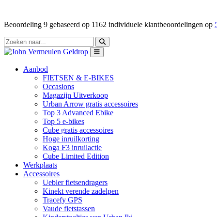
Beoordeling
9
gebaseerd op
1162
individuele klantbeoordelingen op
Aanbod
FIETSEN & E-BIKES
Occasions
Magazijn Uitverkoop
Urban Arrow gratis accessoires
Top 3 Advanced Ebike
Top 5 e-bikes
Cube gratis accessoires
Hoge inruilkorting
Koga F3 inruilactie
Cube Limited Edition
Werkplaats
Accessoires
Uebler fietsendragers
Kinekt verende zadelpen
Tracefy GPS
Vaude fietstassen