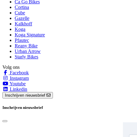
Ca Go Bikes
Cortina
Cube
Gazelle
Kalkhoff
Koga
Koga Signature
Pfautec
Reany Bike
Urban Arrow
Starly Bikes
Volg ons
Facebook
Instagram
Youtube
Linkedin
Inschrijven nieuwsbrief
Inschrijven nieuwsbrief