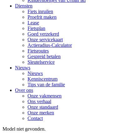
Kinderstoeltjes van Urban Iki
Diensten
Fiets inruilen
Proefrit maken
Lease
Fietsplan
Goed verzekerd
Onze servicekaart
Actieradius-Calculator
Fietsroutes
Gespreid betalen
Sleutelservice
Nieuws
Nieuws
Kenniscentrum
Tips van de familie
Over ons
Onze vakmensen
Ons verhaal
Onze standaard
Onze merken
Contact
Model niet gevonden.