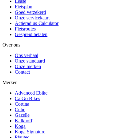
Lease
Fietsplan
Goed verzekerd
Onze servicekaart
Actieradius-Calculator
Fietsroutes
Gespreid betalen
Over ons
Ons verhaal
Onze standaard
Onze merken
Contact
Merken
Advanced Ebike
Ca Go Bikes
Cortina
Cube
Gazelle
Kalkhoff
Koga
Koga Signature
Pfautec