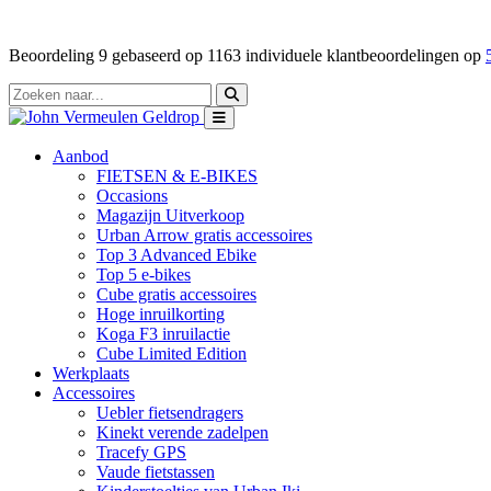
Beoordeling
9
gebaseerd op
1163
individuele klantbeoordelingen op
Aanbod
FIETSEN & E-BIKES
Occasions
Magazijn Uitverkoop
Urban Arrow gratis accessoires
Top 3 Advanced Ebike
Top 5 e-bikes
Cube gratis accessoires
Hoge inruilkorting
Koga F3 inruilactie
Cube Limited Edition
Werkplaats
Accessoires
Uebler fietsendragers
Kinekt verende zadelpen
Tracefy GPS
Vaude fietstassen