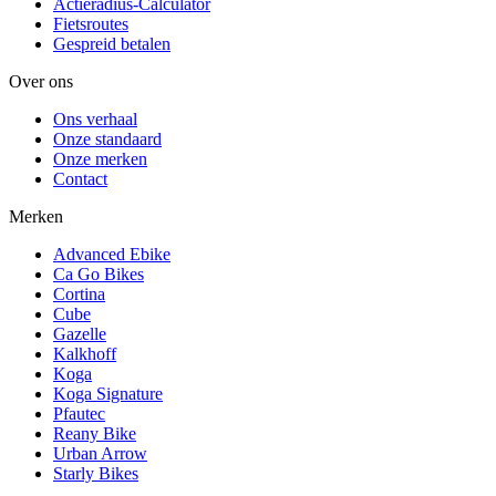
Actieradius-Calculator
Fietsroutes
Gespreid betalen
Over ons
Ons verhaal
Onze standaard
Onze merken
Contact
Merken
Advanced Ebike
Ca Go Bikes
Cortina
Cube
Gazelle
Kalkhoff
Koga
Koga Signature
Pfautec
Reany Bike
Urban Arrow
Starly Bikes