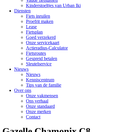
Vaude fietstassen
Kinderstoeltjes van Urban Iki
Diensten
Fiets inruilen
Proefrit maken
Lease
Fietsplan
Goed verzekerd
Onze servicekaart
Actieradius-Calculator
Fietsroutes
Gespreid betalen
Sleutelservice
Nieuws
Nieuws
Kenniscentrum
Tips van de familie
Over ons
Onze vakmensen
Ons verhaal
Onze standaard
Onze merken
Contact
Gazelle Chamonix C8