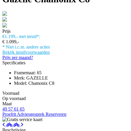
Prijs
€1.199,-
met inruil*:
€ 1.099,-
* Niet i.c.m. andere acties
Bekijk inruilvoorwaarden
Prijs per maand?
Specificaties
Framemaat: 65
Merk: GAZELLE
Model: Chamonix C8
Voorraad
Op voorraad
Maat
49
57
61
65
Proefrit
Adviesgesprek
Reserveren
Beschrijving