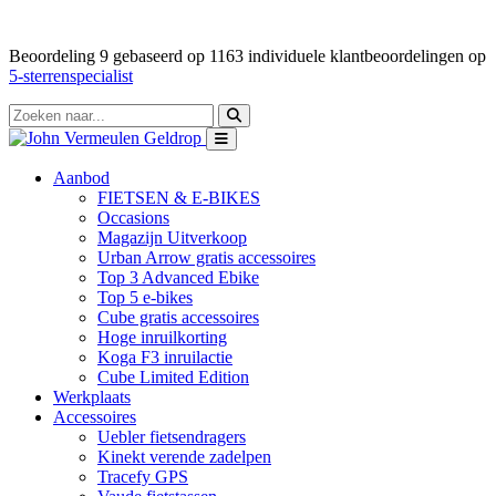
Beoordeling
9
gebaseerd op
1163
individuele klantbeoordelingen op
5-sterrenspecialist
Aanbod
FIETSEN & E-BIKES
Occasions
Magazijn Uitverkoop
Urban Arrow gratis accessoires
Top 3 Advanced Ebike
Top 5 e-bikes
Cube gratis accessoires
Hoge inruilkorting
Koga F3 inruilactie
Cube Limited Edition
Werkplaats
Accessoires
Uebler fietsendragers
Kinekt verende zadelpen
Tracefy GPS