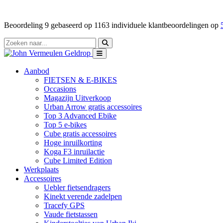
Beoordeling
9
gebaseerd op
1163
individuele klantbeoordelingen op
Aanbod
FIETSEN & E-BIKES
Occasions
Magazijn Uitverkoop
Urban Arrow gratis accessoires
Top 3 Advanced Ebike
Top 5 e-bikes
Cube gratis accessoires
Hoge inruilkorting
Koga F3 inruilactie
Cube Limited Edition
Werkplaats
Accessoires
Uebler fietsendragers
Kinekt verende zadelpen
Tracefy GPS
Vaude fietstassen