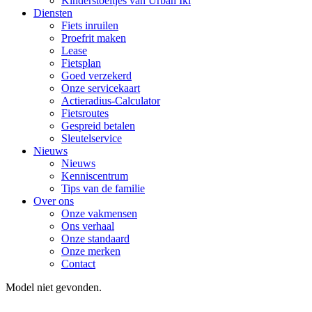
Kinderstoeltjes van Urban Iki
Diensten
Fiets inruilen
Proefrit maken
Lease
Fietsplan
Goed verzekerd
Onze servicekaart
Actieradius-Calculator
Fietsroutes
Gespreid betalen
Sleutelservice
Nieuws
Nieuws
Kenniscentrum
Tips van de familie
Over ons
Onze vakmensen
Ons verhaal
Onze standaard
Onze merken
Contact
Model niet gevonden.