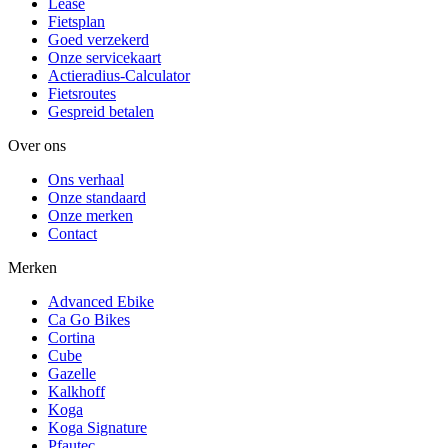
Lease
Fietsplan
Goed verzekerd
Onze servicekaart
Actieradius-Calculator
Fietsroutes
Gespreid betalen
Over ons
Ons verhaal
Onze standaard
Onze merken
Contact
Merken
Advanced Ebike
Ca Go Bikes
Cortina
Cube
Gazelle
Kalkhoff
Koga
Koga Signature
Pfautec