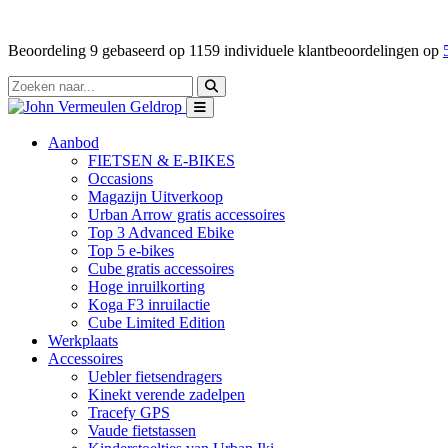
Beoordeling
9
gebaseerd op
1159
individuele klantbeoordelingen op
Aanbod
FIETSEN & E-BIKES
Occasions
Magazijn Uitverkoop
Urban Arrow gratis accessoires
Top 3 Advanced Ebike
Top 5 e-bikes
Cube gratis accessoires
Hoge inruilkorting
Koga F3 inruilactie
Cube Limited Edition
Werkplaats
Accessoires
Uebler fietsendragers
Kinekt verende zadelpen
Tracefy GPS
Vaude fietstassen