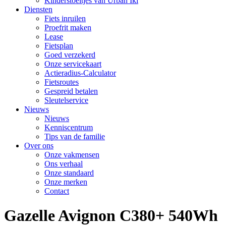
Kinderstoeltjes van Urban Iki
Diensten
Fiets inruilen
Proefrit maken
Lease
Fietsplan
Goed verzekerd
Onze servicekaart
Actieradius-Calculator
Fietsroutes
Gespreid betalen
Sleutelservice
Nieuws
Nieuws
Kenniscentrum
Tips van de familie
Over ons
Onze vakmensen
Ons verhaal
Onze standaard
Onze merken
Contact
Gazelle Avignon C380+ 540Wh