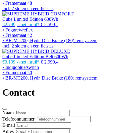
• Framemaat 48
incl. 2 sloten en een fietstas
Cube Limited Edition 600Wh
€2.799,-
met inruil*
€ 2.599,-
• Foggrey/reflex
• Framemaat 42
• BR-MT200, Hydr. Disc Brake (180) remsysteem
incl. 2 sloten en een fietstas
Cube Limited Edtition Belt 600Wh
€3.199,-
met inruil*
€ 2.999,-
• Indigoblue/switch
• Framemaat 50
• BR-MT200, Hydr. Disc Brake (180) remsysteem
Contact
Naam
Telefoonnummer
E-mail
Adres