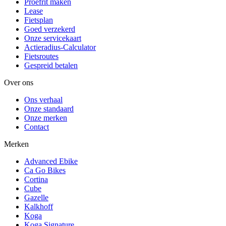
Proefrit maken
Lease
Fietsplan
Goed verzekerd
Onze servicekaart
Actieradius-Calculator
Fietsroutes
Gespreid betalen
Over ons
Ons verhaal
Onze standaard
Onze merken
Contact
Merken
Advanced Ebike
Ca Go Bikes
Cortina
Cube
Gazelle
Kalkhoff
Koga
Koga Signature