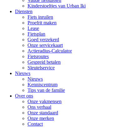
Vaude fietstassen
Kinderstoeltjes van Urban Iki
Diensten
Fiets inruilen
Proefrit maken
Lease
Fietsplan
Goed verzekerd
Onze servicekaart
Actieradius-Calculator
Fietsroutes
Gespreid betalen
Sleutelservice
Nieuws
Nieuws
Kenniscentrum
Tips van de familie
Over ons
Onze vakmensen
Ons verhaal
Onze standaard
Onze merken
Contact