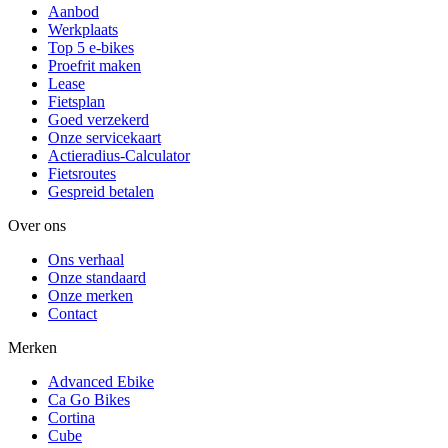
Aanbod
Werkplaats
Top 5 e-bikes
Proefrit maken
Lease
Fietsplan
Goed verzekerd
Onze servicekaart
Actieradius-Calculator
Fietsroutes
Gespreid betalen
Over ons
Ons verhaal
Onze standaard
Onze merken
Contact
Merken
Advanced Ebike
Ca Go Bikes
Cortina
Cube