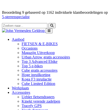
Beoordeling
9
gebaseerd op
1162
individuele klantbeoordelingen op
5-sterrenspecialist
Aanbod
FIETSEN & E-BIKES
Occasions
Magazijn Uitverkoop
Urban Arrow gratis accessoires
Top 3 Advanced Ebike
Top 5 e-bikes
Cube gratis accessoires
Hoge inruilkorting
Koga F3 inruilactie
Cube Limited Edition
Werkplaats
Accessoires
Uebler fietsendragers
Kinekt verende zadelpen
Tracefy GPS