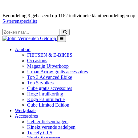
Beoordeling
9
gebaseerd op
1162
individuele klantbeoordelingen op
5-sterrenspecialist
Aanbod
FIETSEN & E-BIKES
Occasions
Magazijn Uitverkoop
Urban Arrow gratis accessoires
Top 3 Advanced Ebike
Top 5 e-bikes
Cube gratis accessoires
Hoge inruilkorting
Koga F3 inruilactie
Cube Limited Edition
Werkplaats
Accessoires
Uebler fietsendragers
Kinekt verende zadelpen
Tracefy GPS