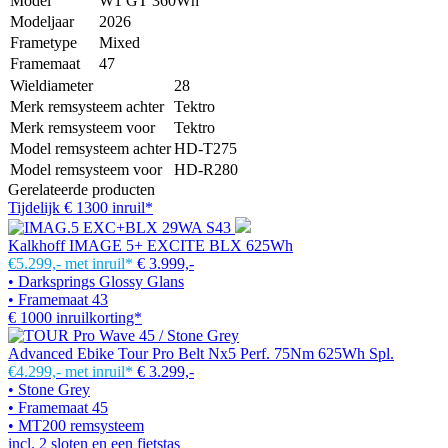
Model
W1 GT 360Wh
Modeljaar
2026
Frametype
Mixed
Framemaat
47
Wieldiameter
28
Merk remsysteem achter
Tektro
Merk remsysteem voor
Tektro
Model remsysteem achter
HD-T275
Model remsysteem voor
HD-R280
Gerelateerde producten
Tijdelijk € 1300 inruil*
Kalkhoff IMAGE 5+ EXCITE BLX 625Wh
€5.299,-
met inruil*
€ 3.999,-
• Darksprings Glossy Glans
• Framemaat 43
€ 1000 inruilkorting*
Advanced Ebike Tour Pro Belt Nx5 Perf. 75Nm 625Wh Spl.
€4.299,-
met inruil*
€ 3.299,-
• Stone Grey
• Framemaat 45
• MT200 remsysteem
incl. 2 sloten en een fietstas