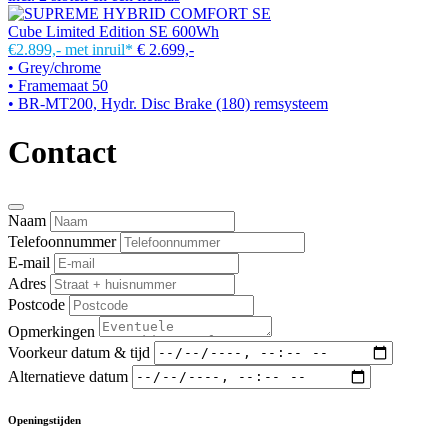
Cube Limited Edition SE 600Wh
€2.899,-
met inruil*
€ 2.699,-
• Grey/chrome
• Framemaat 50
• BR-MT200, Hydr. Disc Brake (180) remsysteem
Contact
Naam
Telefoonnummer
E-mail
Adres
Postcode
Opmerkingen
Voorkeur datum & tijd
Alternatieve datum
Openingstijden