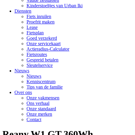
Vaude fietstassen
Kinderstoeltjes van Urban Iki
Diensten
Fiets inruilen
Proefrit maken
Lease
Fietsplan
Goed verzekerd
Onze servicekaart
Actieradius-Calculator
Fietsroutes
Gespreid betalen
Sleutelservice
Nieuws
Nieuws
Kenniscentrum
Tips van de familie
Over ons
Onze vakmensen
Ons verhaal
Onze standaard
Onze merken
Contact
Reany W1 GT 360Wh