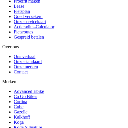
Proefrit maken
Lease
Fietsplan
Goed verzekerd
Onze servicekaart
Actieradius-Calculator
Fietsroutes
Gespreid betalen
Over ons
Ons verhaal
Onze standaard
Onze merken
Contact
Merken
Advanced Ebike
Ca Go Bikes
Cortina
Cube
Gazelle
Kalkhoff
Koga
Koga Signature