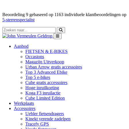
Beoordeling
9
gebaseerd op
1163
individuele klantbeoordelingen op
5-sterrenspecialist
Aanbod
FIETSEN & E-BIKES
Occasions
Magazijn Uitverkoop
Urban Arrow gratis accessoires
Top 3 Advanced Ebike
Top 5 e-bikes
Cube gratis accessoires
Hoge inruilkorting
Koga F3 inruilactie
Cube Limited Edition
Werkplaats
Accessoires
Uebler fietsendragers
Kinekt verende zadelpen
Tracefy GPS