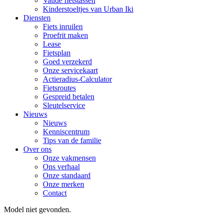
Vaude fietstassen
Kinderstoeltjes van Urban Iki
Diensten
Fiets inruilen
Proefrit maken
Lease
Fietsplan
Goed verzekerd
Onze servicekaart
Actieradius-Calculator
Fietsroutes
Gespreid betalen
Sleutelservice
Nieuws
Nieuws
Kenniscentrum
Tips van de familie
Over ons
Onze vakmensen
Ons verhaal
Onze standaard
Onze merken
Contact
Model niet gevonden.