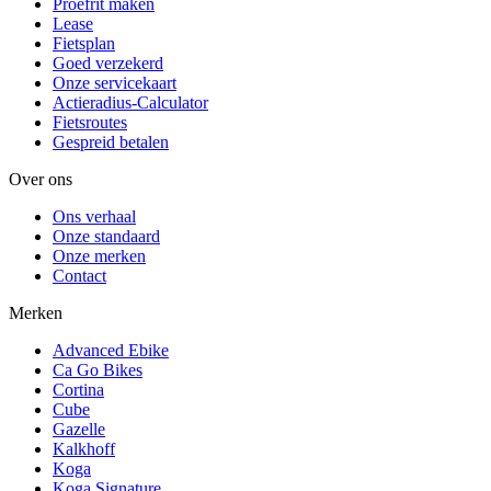
Proefrit maken
Lease
Fietsplan
Goed verzekerd
Onze servicekaart
Actieradius-Calculator
Fietsroutes
Gespreid betalen
Over ons
Ons verhaal
Onze standaard
Onze merken
Contact
Merken
Advanced Ebike
Ca Go Bikes
Cortina
Cube
Gazelle
Kalkhoff
Koga
Koga Signature