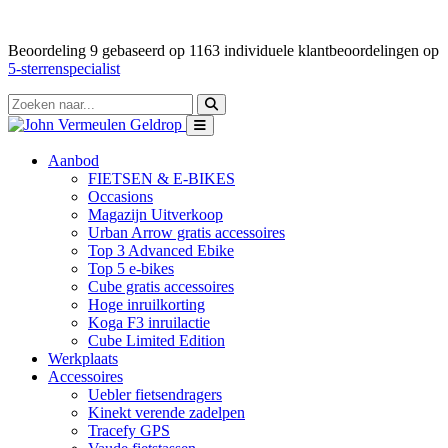
Beoordeling
9
gebaseerd op
1163
individuele klantbeoordelingen op
5-sterrenspecialist
Aanbod
FIETSEN & E-BIKES
Occasions
Magazijn Uitverkoop
Urban Arrow gratis accessoires
Top 3 Advanced Ebike
Top 5 e-bikes
Cube gratis accessoires
Hoge inruilkorting
Koga F3 inruilactie
Cube Limited Edition
Werkplaats
Accessoires
Uebler fietsendragers
Kinekt verende zadelpen
Tracefy GPS