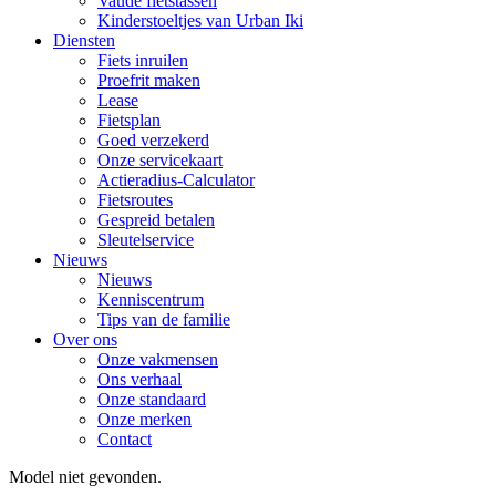
Vaude fietstassen
Kinderstoeltjes van Urban Iki
Diensten
Fiets inruilen
Proefrit maken
Lease
Fietsplan
Goed verzekerd
Onze servicekaart
Actieradius-Calculator
Fietsroutes
Gespreid betalen
Sleutelservice
Nieuws
Nieuws
Kenniscentrum
Tips van de familie
Over ons
Onze vakmensen
Ons verhaal
Onze standaard
Onze merken
Contact
Model niet gevonden.