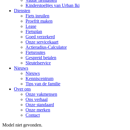
Vaude fietstassen
Kinderstoeltjes van Urban Iki
Diensten
Fiets inruilen
Proefrit maken
Lease
Fietsplan
Goed verzekerd
Onze servicekaart
Actieradius-Calculator
Fietsroutes
Gespreid betalen
Sleutelservice
Nieuws
Nieuws
Kenniscentrum
Tips van de familie
Over ons
Onze vakmensen
Ons verhaal
Onze standaard
Onze merken
Contact
Model niet gevonden.