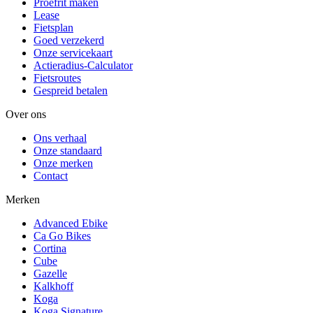
Proefrit maken
Lease
Fietsplan
Goed verzekerd
Onze servicekaart
Actieradius-Calculator
Fietsroutes
Gespreid betalen
Over ons
Ons verhaal
Onze standaard
Onze merken
Contact
Merken
Advanced Ebike
Ca Go Bikes
Cortina
Cube
Gazelle
Kalkhoff
Koga
Koga Signature