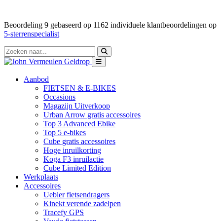
Beoordeling
9
gebaseerd op
1162
individuele klantbeoordelingen op
5-sterrenspecialist
Aanbod
FIETSEN & E-BIKES
Occasions
Magazijn Uitverkoop
Urban Arrow gratis accessoires
Top 3 Advanced Ebike
Top 5 e-bikes
Cube gratis accessoires
Hoge inruilkorting
Koga F3 inruilactie
Cube Limited Edition
Werkplaats
Accessoires
Uebler fietsendragers
Kinekt verende zadelpen
Tracefy GPS