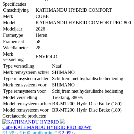
Specificaties
Omschrijving
KATHMANDU HYBRID COMFORT
Merk
CUBE
Model
KATHMANDU HYBRID COMFORT PRO 800
Modeljaar
2026
Frametype
Heren
Framemaat
58
Wieldiameter
28
Merk
ENVIOLO
versnelling
Type versnelling
Naaf
Merk remsysteem achter
SHIMANO
Type remsysteem achter
Schijfrem met hydraulische bediening
Merk remsysteem voor
SHIMANO
Type remsysteem voor
Schijfrem met hydraulische bediening
Model versnelling
Trekking, 380%
Model remsysteem achter
BR-MT200, Hydr. Disc Brake (180)
Model remsysteem voor
BR-MT200, Hydr. Disc Brake (180)
Gerelateerde producten
Cube KATHMANDU HYBRID PRO 800Wh
€3.599,-
€ 600 inruilkorting*
€ 2.999,-