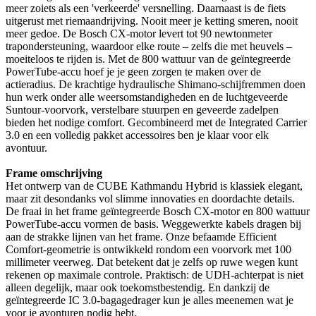
meer zoiets als een 'verkeerde' versnelling. Daarnaast is de fiets
uitgerust met riemaandrijving. Nooit meer je ketting smeren, nooit
meer gedoe. De Bosch CX-motor levert tot 90 newtonmeter
trapondersteuning, waardoor elke route – zelfs die met heuvels –
moeiteloos te rijden is. Met de 800 wattuur van de geïntegreerde
PowerTube-accu hoef je je geen zorgen te maken over de
actieradius. De krachtige hydraulische Shimano-schijfremmen doen
hun werk onder alle weersomstandigheden en de luchtgeveerde
Suntour-voorvork, verstelbare stuurpen en geveerde zadelpen
bieden het nodige comfort. Gecombineerd met de Integrated Carrier
3.0 en een volledig pakket accessoires ben je klaar voor elk
avontuur.
Frame omschrijving
Het ontwerp van de CUBE Kathmandu Hybrid is klassiek elegant,
maar zit desondanks vol slimme innovaties en doordachte details.
De fraai in het frame geïntegreerde Bosch CX-motor en 800 wattuur
PowerTube-accu vormen de basis. Weggewerkte kabels dragen bij
aan de strakke lijnen van het frame. Onze befaamde Efficient
Comfort-geometrie is ontwikkeld rondom een voorvork met 100
millimeter veerweg. Dat betekent dat je zelfs op ruwe wegen kunt
rekenen op maximale controle. Praktisch: de UDH-achterpat is niet
alleen degelijk, maar ook toekomstbestendig. En dankzij de
geïntegreerde IC 3.0-bagagedrager kun je alles meenemen wat je
voor je avonturen nodig hebt.