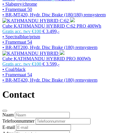
• Slabgrey/chrome
• Framemaat 50
• BR-MT420, Hydr. Disc Brake (180/180) remsysteem
Cube KATHMANDU HYBRID C:62 PRO 400Wh
Gratis acc. twv €100
€ 3.499,-
• Spectralblue/prism
• Framemaat 54
• BR-MT200, Hydr. Disc Brake (180) remsysteem
Cube KATHMANDU HYBRID PRO 800Wh
Gratis acc. twv €100
€ 3.599,-
• Coal/black
• Framemaat 54
• BR-MT420, Hydr. Disc Brake (180) remsysteem
Contact
Naam
Telefoonnummer
E-mail