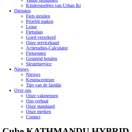
Vaude fietstassen
Kinderstoeltjes van Urban Iki
Diensten
Fiets inruilen
Proefrit maken
Lease
Fietsplan
Goed verzekerd
Onze servicekaart
Actieradius-Calculator
Fietsroutes
Gespreid betalen
Sleutelservice
Nieuws
Nieuws
Kenniscentrum
Tips van de familie
Over ons
Onze vakmensen
Ons verhaal
Onze standaard
Onze merken
Contact
Cube KATHMANDU HYBRID