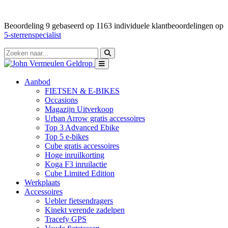
Beoordeling
9
gebaseerd op
1163
individuele klantbeoordelingen op
5-sterrenspecialist
Aanbod
FIETSEN & E-BIKES
Occasions
Magazijn Uitverkoop
Urban Arrow gratis accessoires
Top 3 Advanced Ebike
Top 5 e-bikes
Cube gratis accessoires
Hoge inruilkorting
Koga F3 inruilactie
Cube Limited Edition
Werkplaats
Accessoires
Uebler fietsendragers
Kinekt verende zadelpen
Tracefy GPS