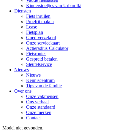
Vaude fietstassen
Kinderstoeltjes van Urban Iki
Diensten
Fiets inruilen
Proefrit maken
Lease
Fietsplan
Goed verzekerd
Onze servicekaart
Actieradius-Calculator
Fietsroutes
Gespreid betalen
Sleutelservice
Nieuws
Nieuws
Kenniscentrum
Tips van de familie
Over ons
Onze vakmensen
Ons verhaal
Onze standaard
Onze merken
Contact
Model niet gevonden.