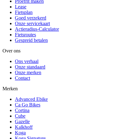
Proefrit maken
Lease
Fietsplan
Goed verzekerd
Onze servicekaart
Actieradius-Calculator
Fietsroutes
Gespreid betalen
Over ons
Ons verhaal
Onze standaard
Onze merken
Contact
Merken
Advanced Ebike
Ca Go Bikes
Cortina
Cube
Gazelle
Kalkhoff
Koga
Koga Signature