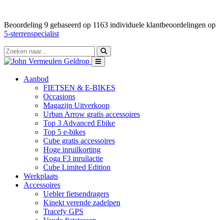
Beoordeling
9
gebaseerd op
1163
individuele klantbeoordelingen op
5-sterrenspecialist
Aanbod
FIETSEN & E-BIKES
Occasions
Magazijn Uitverkoop
Urban Arrow gratis accessoires
Top 3 Advanced Ebike
Top 5 e-bikes
Cube gratis accessoires
Hoge inruilkorting
Koga F3 inruilactie
Cube Limited Edition
Werkplaats
Accessoires
Uebler fietsendragers
Kinekt verende zadelpen
Tracefy GPS