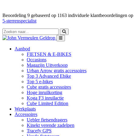
Beoordeling
9
gebaseerd op
1163
individuele klantbeoordelingen op
5-sterrenspecialist
Aanbod
FIETSEN & E-BIKES
Occasions
Magazijn Uitverkoop
Urban Arrow gratis accessoires
Top 3 Advanced Ebike
Top 5 e-bikes
Cube gratis accessoires
Hoge inruilkorting
Koga F3 inruilactie
Cube Limited Edition
Werkplaats
Accessoires
Uebler fietsendragers
Kinekt verende zadelpen
Tracefy GPS