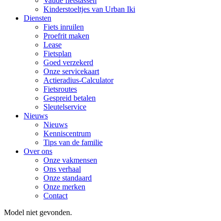
Vaude fietstassen
Kinderstoeltjes van Urban Iki
Diensten
Fiets inruilen
Proefrit maken
Lease
Fietsplan
Goed verzekerd
Onze servicekaart
Actieradius-Calculator
Fietsroutes
Gespreid betalen
Sleutelservice
Nieuws
Nieuws
Kenniscentrum
Tips van de familie
Over ons
Onze vakmensen
Ons verhaal
Onze standaard
Onze merken
Contact
Model niet gevonden.