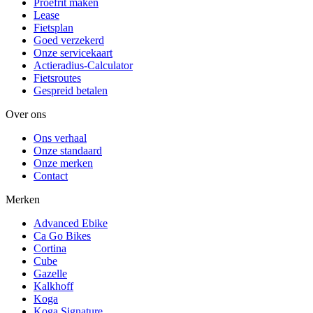
Proefrit maken
Lease
Fietsplan
Goed verzekerd
Onze servicekaart
Actieradius-Calculator
Fietsroutes
Gespreid betalen
Over ons
Ons verhaal
Onze standaard
Onze merken
Contact
Merken
Advanced Ebike
Ca Go Bikes
Cortina
Cube
Gazelle
Kalkhoff
Koga
Koga Signature